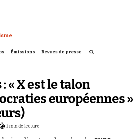
 Watch :
tisme
os
Émissions
Revues de presse
 « X est le talon
mocraties européennes »
eurs)
1 min de lecture