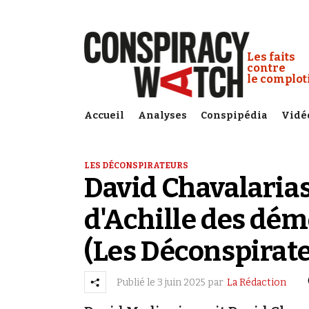
Cookies management panel
Conspiracy
Les faits
contre
le complo
Accueil
Analyses
Conspipédia
Vidé
LES DÉCONSPIRATEURS
David Chavalarias :
d'Achille des dé
(Les Déconspirat
Publié le
3 juin 2025
par
La Rédaction