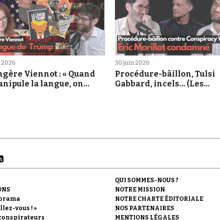
et 2026
30 juin 2026
ngère Viennot : « Quand
Procédure-bâillon, Tulsi
nipule la langue, on
Gabbard, incels... (Les
ule la pensée »
Déconspirateurs #72)
QUI SOMMES-NOUS ?
ONS
NOTRE MISSION
orama
NOTRE CHARTE ÉDITORIALE
llez-vous ! »
NOS PARTENAIRES
conspirateurs
MENTIONS LÉGALES