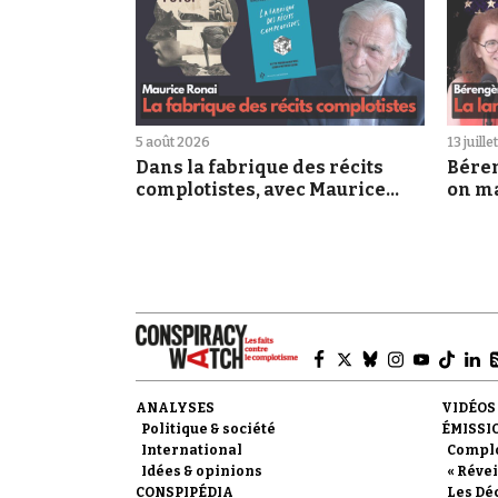
5 août 2026
13 juill
Dans la fabrique des récits
Bére
complotistes, avec Maurice
on ma
Ronai
manip
ANALYSES
VIDÉOS
Politique & société
ÉMISSI
International
Compl
Idées & opinions
« Révei
CONSPIPÉDIA
Les Dé