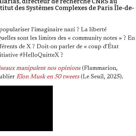
larias, directeur de recherche CNRS au
titut des Systèmes Complexes de Paris Île-de-
opulariser l'imaginaire nazi ? La liberté
 Quelles sont les limites des « community notes » ? En
férents de X ? Doit-on parler de « coup d'État
nitiative #HelloQuitteX ?
éseaux manipulent nos opinions
(Flammarion,
ublier
Elon Musk en 50 tweets
(Le Seuil, 2025).