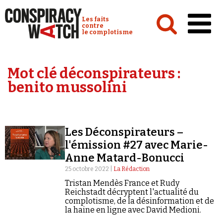
Cookies management panel
Conspiracy Watch :
Les faits
contre
le complotisme
Accueil
Mot clé déconspirateurs :
Analyses
benito mussolini
Conspipédia
Vidéos
Les Déconspirateurs –
Émissions
l'émission #27 avec Marie-
Anne Matard-Bonucci
Revues de presse
25 octobre 2022 |
La Rédaction
Tristan Mendès France et Rudy
Reichstadt décryptent l'actualité du
complotisme, de la désinformation et de
la haine en ligne avec David Medioni.
Newsletter