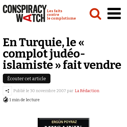
Cookies management panel
Conspiracy Watch :
Les faits
contre
le complotisme
Accueil
En Turquie, le «
Analyses
complot judéo-
Conspipédia
islamiste » fait vendre
Vidéos
Émissions
Écouter cet article
Revues de presse
Publié le
30 novembre 2007
par
La Rédaction
1 min de lecture
Newsletter