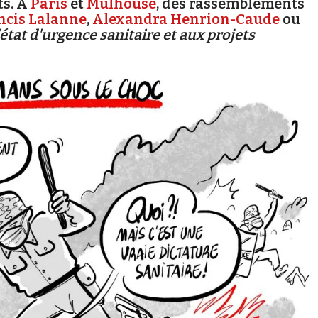
ts. À
Paris
et
Mulhouse
, des rassemblements
ncis Lalanne
,
Alexandra Henrion-Caude
ou
'état d'urgence sanitaire et aux projets