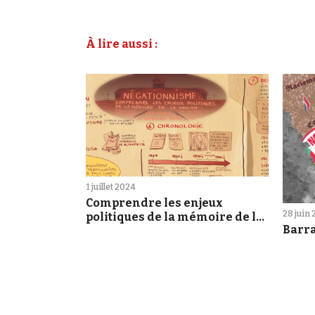
À lire aussi :
1 juillet 2024
Comprendre les enjeux
28 juin
politiques de la mémoire de la
Barr
Shoah [sketchnote]