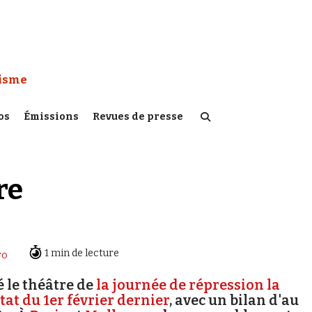
 Watch :
tisme
os
Émissions
Revues de presse
re
1 min de lecture
ro
 le théâtre de
la journée de répression la
tat du 1er février dernier
, avec un bilan d'au