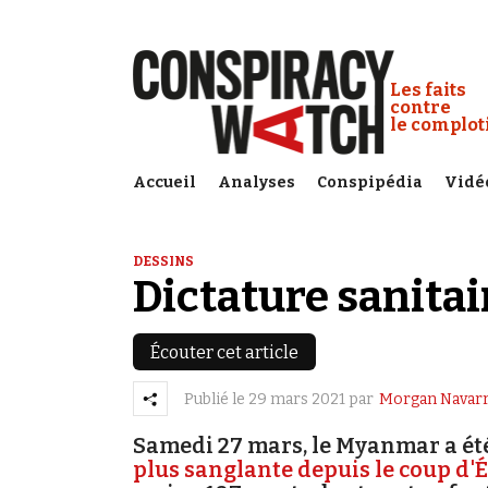
Cookies management panel
Conspiracy
Les faits
contre
le complo
Accueil
Analyses
Conspipédia
Vidé
DESSINS
Dictature sanitai
Écouter cet article
Publié le
29 mars 2021
par
Morgan Navar
Samedi 27 mars, le Myanmar a été
plus sanglante depuis le coup d'É