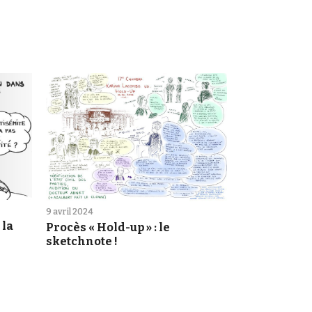
9 avril 2024
 la
Procès « Hold-up » : le
sketchnote !