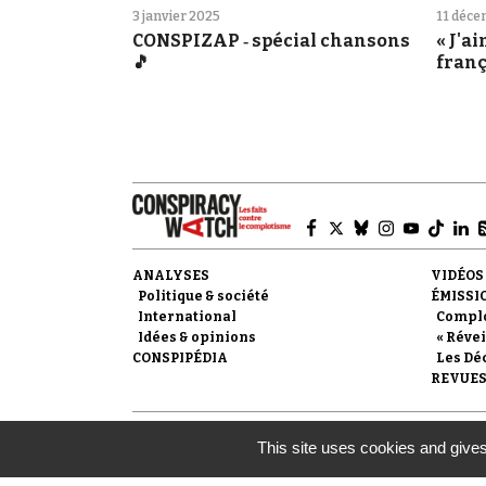
3 janvier 2025
11 déce
CONSPIZAP ‐ spécial chansons
« J'a
🎵
franç
(nov
ANALYSES
VIDÉOS
Politique & société
ÉMISSI
International
Compl
Idées & opinions
« Révei
CONSPIPÉDIA
Les Dé
REVUES
© 2007-
2026
Conspiracy Watch
| Une réalisation de l
This site uses cookies and gives