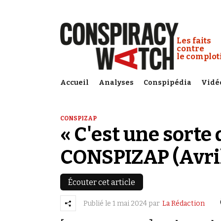
Cookies management panel
Conspiracy
Les faits
contre
le complo
Accueil
Analyses
Conspipédia
Vidé
CONSPIZAP
« C'est une sorte 
CONSPIZAP (Avri
Écouter cet article
Publié le
1 mai 2024
par
La Rédaction