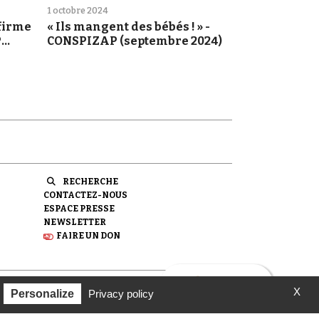
1 octobre 2024
nfirme
« Ils mangent des bébés ! » -
P
CONSPIZAP (septembre 2024)
RECHERCHE
CONTACTEZ-NOUS
ESPACE PRESSE
NEWSLETTER
FAIRE UN DON
X
ondation pour la Mémoire de la Shoah.
Personalize
Privacy policy