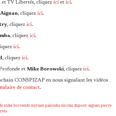
t
et TV Libertés, cliquez
ici
et
ici
.
-Aignan
, cliquez
ici
.
try
, cliquez
ici
.
omba
, cliquez
ici
.
cliquez
ici
.
d
, cliquez
ici
.
 Profonde et
Mike Borowski
, cliquez
ici
.
prochain CONSPIZAP en nous signalant les vidéos
mulaire de contact
.
de
mike borowski
myriam palomba
nicolas dupont-aignan
pierre
ertés