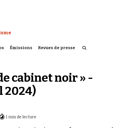
 Watch :
tisme
os
Émissions
Revues de presse
de cabinet noir » -
l 2024)
1 min de lecture