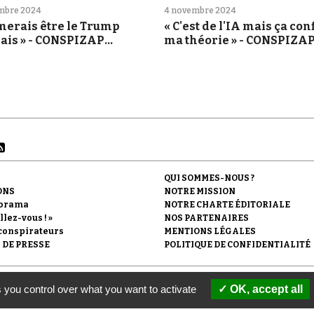
mbre 2024
4 novembre 2024
imerais être le Trump
« C'est de l'IA mais ça co
ais » - CONSPIZAP
ma théorie » - CONSPIZA
embre 2024)
(octobre 2024)
QUI SOMMES-NOUS ?
ONS
NOTRE MISSION
orama
NOTRE CHARTE ÉDITORIALE
llez-vous ! »
NOS PARTENAIRES
conspirateurs
MENTIONS LÉGALES
 DE PRESSE
POLITIQUE DE CONFIDENTIALITÉ
'Observatoire du conspirationnisme (association loi de 1901) avec le soutien de la F
 you control over what you want to activate
OK, accept all