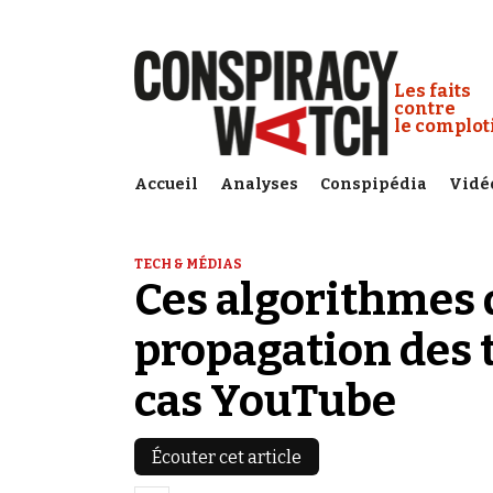
Cookies management panel
Conspiracy
Les faits
contre
le complo
Accueil
Analyses
Conspipédia
Vidé
TECH & MÉDIAS
Ces algorithmes q
propagation des t
cas YouTube
Écouter cet article