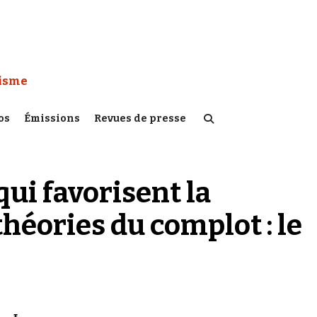
 Watch :
tisme
os
Émissions
Revues de presse
ui favorisent la
héories du complot : le