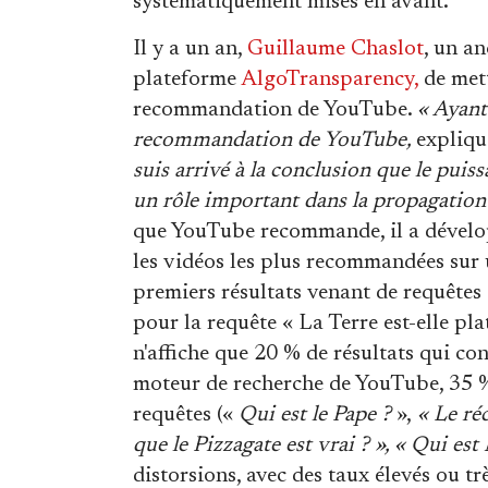
systématiquement mises en avant.
Il y a un an,
Guillaume Chaslot
, un a
plateforme
AlgoTransparency,
de mett
recommandation de YouTube.
« Ayant
recommandation de YouTube,
expliqu
suis arrivé à la conclusion que le puis
un rôle important dans la propagation
que YouTube recommande, il a dévelo
les vidéos les plus recommandées sur 
premiers résultats venant de requêtes
pour la requête « La Terre est-elle pl
n'affiche que 20 % de résultats qui conf
moteur de recherche de YouTube, 35 % 
requêtes («
Qui est le Pape ?
»,
« Le réc
que le Pizzagate est vrai ? », « Qui es
distorsions, avec des taux élevés ou tr