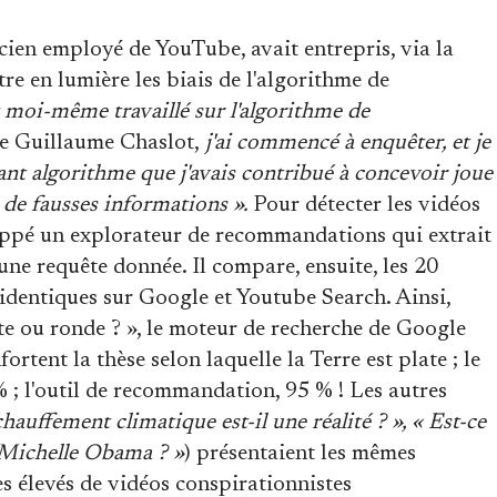
ncien employé de YouTube, avait entrepris, via la
re en lumière les biais de l'algorithme de
 moi-même travaillé sur l'algorithme de
e Guillaume Chaslot,
j'ai commencé à enquêter, et je
sant algorithme que j'avais contribué à concevoir joue
 de fausses informations ».
Pour détecter les vidéos
ppé un explorateur de recommandations qui extrait
une requête donnée. Il compare, ensuite, les 20
 identiques sur Google et Youtube Search. Ainsi,
ate ou ronde ? », le moteur de recherche de Google
ortent la thèse selon laquelle la Terre est plate ; le
; l'outil de recommandation, 95 % ! Les autres
hauffement climatique est-il une réalité ? », « Est-ce
t Michelle Obama ? »
) présentaient les mêmes
ès élevés de vidéos conspirationnistes