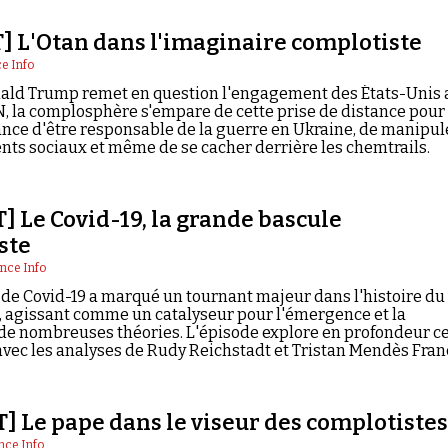
 L'Otan dans l'imaginaire complotiste
e Info
nald Trump remet en question l'engagement des États-Unis 
N, la complosphère s'empare de cette prise de distance pour
iance d'être responsable de la guerre en Ukraine, de manipul
s sociaux et même de se cacher derrière les chemtrails.
 Le Covid-19, la grande bascule
ste
nce Info
de Covid-19 a marqué un tournant majeur dans l'histoire du
 agissant comme un catalyseur pour l'émergence et la
de nombreuses théories. L'épisode explore en profondeur c
ec les analyses de Rudy Reichstadt et Tristan Mendès Fran
] Le pape dans le viseur des complotiste
nce Info