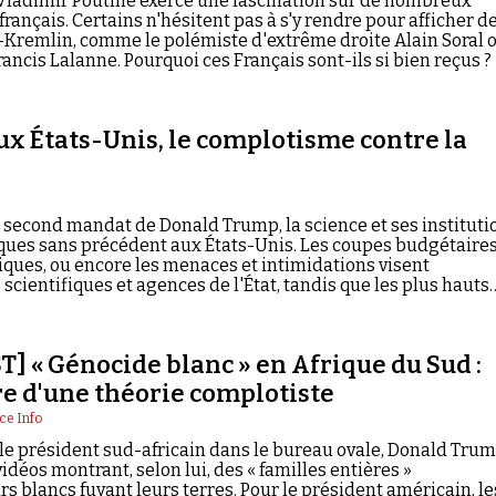
Vladimir Poutine exerce une fascination sur de nombreux
rançais. Certains n'hésitent pas à s'y rendre pour afficher d
-Kremlin, comme le polémiste d'extrême droite Alain Soral 
ancis Lalanne. Pourquoi ces Français sont-ils si bien reçus ?
x États-Unis, le complotisme contre la
 second mandat de Donald Trump, la science et ses instituti
ques sans précédent aux États-Unis. Les coupes budgétaires
ques, ou encore les menaces et intimidations visent
 scientifiques et agences de l'État, tandis que les plus hauts
ent des théories directement issues de la complosphère.
] « Génocide blanc » en Afrique du Sud :
re d'une théorie complotiste
ce Info
le président sud-africain dans le bureau ovale, Donald Trum
vidéos montrant, selon lui, des « familles entières »
rs blancs fuyant leurs terres. Pour le président américain, le