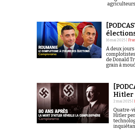
agriculteurs
[PODCAST
élection
16 mai 2025 |
Fra
À deux jours 
complotistes 
de Donald Tr
grain à moud
[PODCA
Hitler
2 mai 2025 |
Quatre-vi
Hitler pe
technolog
inquiétant