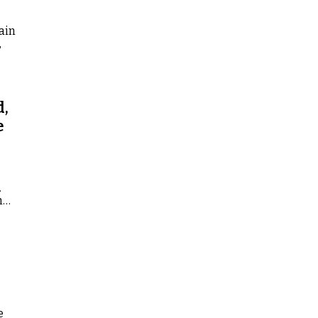
ain
,
d,
e
i
.
n
e