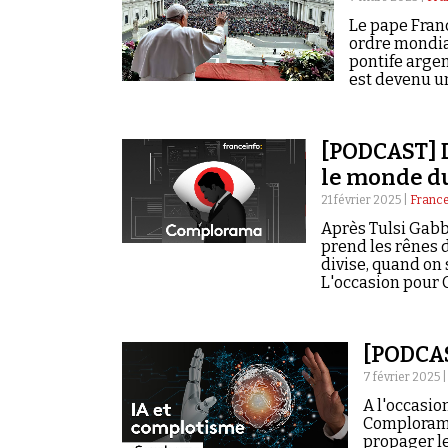
Le pape Fran
ordre mondia
pontife argen
est devenu un
[PODCAST] D
le monde d
21 février 2025 |
France
Après Tulsi Gabb
prend les rênes 
divise, quand on 
L'occasion pour 
fantasme éviden
[PODCAS
7 février 2025 
A l'occasio
Complorama 
propager le