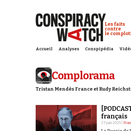
Cookies management panel
Conspiracy
Les faits
contre
le complo
Accueil
Analyses
Conspipédia
Vidé
Complorama
Tristan Mendès France et Rudy Reichs
[PODCAST]
français
27 juin 2025 |
Fran