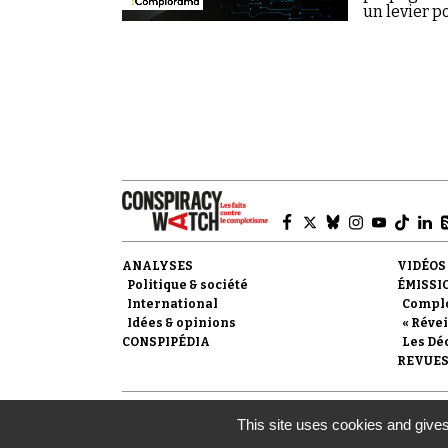
un levier p
ANALYSES
VIDÉOS
Politique & société
ÉMISSI
International
Compl
Idées & opinions
« Révei
CONSPIPÉDIA
Les Dé
REVUES
© 2007-
2026
Conspiracy Watch
| Une réalisation de l
This site uses cookies and gives