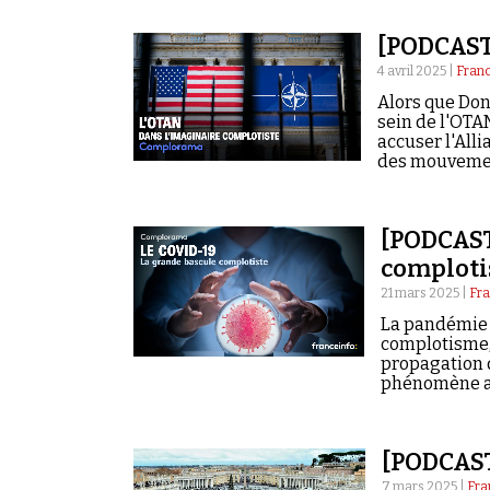
[PODCAST]
4 avril 2025 |
Franc
Alors que Do
sein de l'OTA
accuser l'All
des mouvement
[PODCAST]
comploti
21 mars 2025 |
Fra
La pandémie 
complotisme,
propagation 
phénomène av
[PODCAST
7 mars 2025 |
Fra