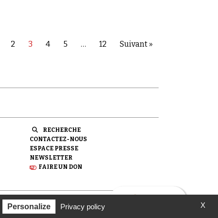
2
3
4
5
…
12
Suivant »
RECHERCHE
CONTACTEZ-NOUS
ESPACE PRESSE
NEWSLETTER
FAIRE UN DON
X
ondation pour la Mémoire de la Shoah.
Personalize
Privacy policy