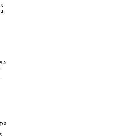
es
ou
ons
,
p a
s