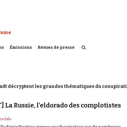
 Watch :
tisme
os
Émissions
Revues de presse
tadt décryptent les grandes thématiques du conspira
 La Russie, l'eldorado des complotistes
ce Info