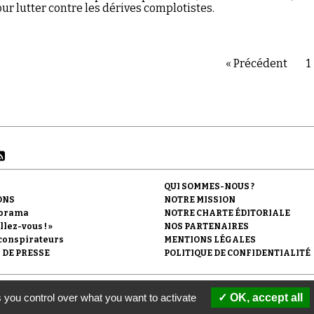
our lutter contre les dérives complotistes.
« Précédent
1
QUI SOMMES-NOUS ?
ONS
NOTRE MISSION
orama
NOTRE CHARTE ÉDITORIALE
llez-vous ! »
NOS PARTENAIRES
conspirateurs
MENTIONS LÉGALES
 DE PRESSE
POLITIQUE DE CONFIDENTIALITÉ
'Observatoire du conspirationnisme (association loi de 1901) avec le soutien de la F
 you control over what you want to activate
OK, accept all