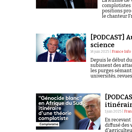
La Russie de 
complotistes f
positions pro
le chanteur Fr
[PODCAST] Au
science
14 juin 2025 |
France Info
Depuis le début du
subissent des atta
les purges sémanti
universités, revues
responsables relai
[PODCAST
itinérai
1 juin 2025 |
Fran
En recevant 
diffusé des 
d'agriculteu