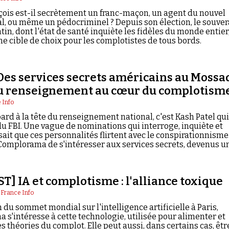
çois est-il secrètement un franc-maçon, un agent du nouvel
l, ou même un pédocriminel ? Depuis son élection, le souver
tin, dont l'état de santé inquiète les fidèles du monde entier
e cible de choix pour les complotistes de tous bords.
es services secrets américains au Mossa
u renseignement au cœur du complotism
 Info
ard à la tête du renseignement national, c'est Kash Patel qu
du FBI. Une vague de nominations qui interroge, inquiète et
sait que ces personnalités flirtent avec le conspirationnisme
Complorama de s'intéresser aux services secrets, devenus u
t dans la complosphère.
T] IA et complotisme : l'alliance toxique
|
France Info
n du sommet mondial sur l'intelligence artificielle à Paris,
s'intéresse à cette technologie, utilisée pour alimenter et
s théories du complot. Elle peut aussi, dans certains cas, êtr