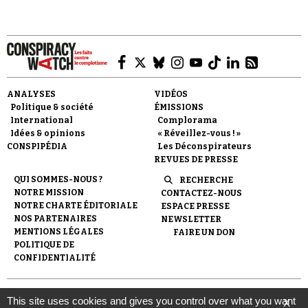
ANALYSES
VIDÉOS
Faire un don
Politique & société
ÉMISSIONS
International
Complorama
Idées & opinions
« Réveillez-vous ! »
CONSPIPÉDIA
Les Déconspirateurs
REVUES DE PRESSE
QUI SOMMES-NOUS ?
RECHERCHE
NOTRE MISSION
CONTACTEZ-NOUS
Demander à Vera
NOTRE CHARTE ÉDITORIALE
ESPACE PRESSE
NOS PARTENAIRES
NEWSLETTER
MENTIONS LÉGALES
FAIRE UN DON
POLITIQUE DE
CONFIDENTIALITÉ
© 2007-
2026
Conspiracy Watch
| Une réalisation de
This site uses cookies and gives you control over what you want
X
l'Observatoire du conspirationnisme (association loi de 1901) avec