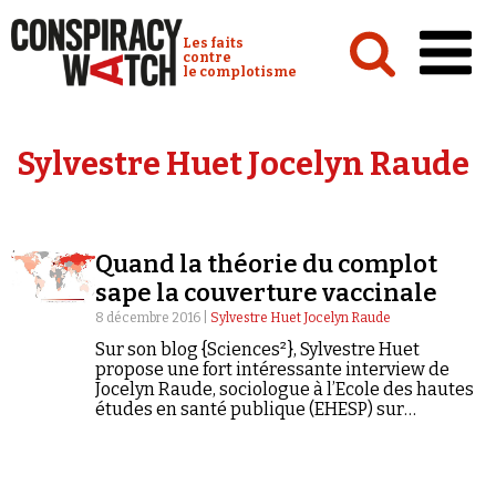
Cookies management panel
Conspiracy Watch :
Les faits
contre
le complotisme
Accueil
Sylvestre Huet Jocelyn Raude
Analyses
Conspipédia
Quand la théorie du complot
Vidéos
sape la couverture vaccinale
Émissions
8 décembre 2016 |
Sylvestre Huet Jocelyn Raude
Sur son blog {Sciences²}, Sylvestre Huet
Revues de presse
propose une fort intéressante interview de
Jocelyn Raude, sociologue à l’Ecole des hautes
études en santé publique (EHESP) sur
l'exception française en matière de
vaccination. Extrait : « Les thèses hétérodoxes
sur la vaccination…
Newsletter