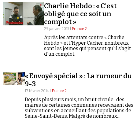
Charlie Hebdo : « C'est
obligé que ce soit un
complot »
29 janvier 2015 |
France 2
Après les attentats contre « Charlie
Hebdo » et l'Hyper Cacher, nombreux
Faire un don
sont les jeunes qui pensent qu'il s'agit
d'un complot.
« Envoyé spécial » : La rumeur du
9-3
Demander à Vera
17 février 2014 |
France 2
Depuis plusieurs mois, un bruit circule : des
maires de certaines communes recevraient des
subventions en accueillant des populations de
Seine-Saint-Denis. Malgré de nombreux
démentis des communes concernés, rien ne
semble l'arrêter. A qui profite cette rumeur ?
"Envoyé spécial"…