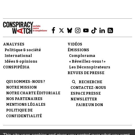
Se connecter
ANALYSES
VIDÉOS
Politique & société
ÉMISSIONS
International
Complorama
Idées & opinions
« Réveillez-vous ! »
CONSPIPÉDIA
Les Déconspirateurs
REVUES DE PRESSE
QUI SOMMES-NOUS ?
RECHERCHE
NOTRE MISSION
CONTACTEZ-NOUS
NOTRE CHARTE ÉDITORIALE
ESPACE PRESSE
NOS PARTENAIRES
NEWSLETTER
MENTIONS LÉGALES
FAIRE UN DON
POLITIQUE DE
CONFIDENTIALITÉ
© 2007-
2026
Conspiracy Watch
| Une réalisation de
This site uses cookies and gives you control over what you want