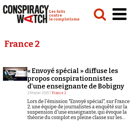
Cookies management panel
Conspiracy Watch :
Les faits
contre
le complotisme
Accueil
France 2
Analyses
Conspipédia
« Envoyé spécial » diffuse les
Vidéos
propos conspirationnistes
Émissions
d'une enseignante de Bobigny
2 février 2015 |
France 2
Revues de presse
Lors de l'émission "Envoyé spécial", sur France
2, une équipe de journalistes a enquêté sur la
suspension d'une enseignante, qui évoque la
théorie du complot en pleine classe sur les
attentats à Charlie Hebdo. Source : "Envoyé
spécial", France 2,…
Newsletter