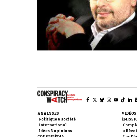
ANALYSES
VIDÉOS
Politique & société
ÉMISSI
International
Compl
Idées & opinions
« Révei
CONSPIPÉDIA
Les Dé