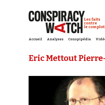
Cookies management panel
Conspiracy
Les faits
contre
le complo
Accueil
Analyses
Conspipédia
Vidé
Eric Mettout Pierre