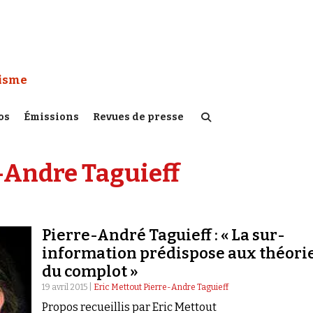
 Watch :
tisme
os
Émissions
Revues de presse
-Andre Taguieff
Pierre-André Taguieff : « La sur-
information prédispose aux théori
du complot »
19 avril 2015 |
Eric Mettout Pierre-Andre Taguieff
Propos recueillis par Eric Mettout