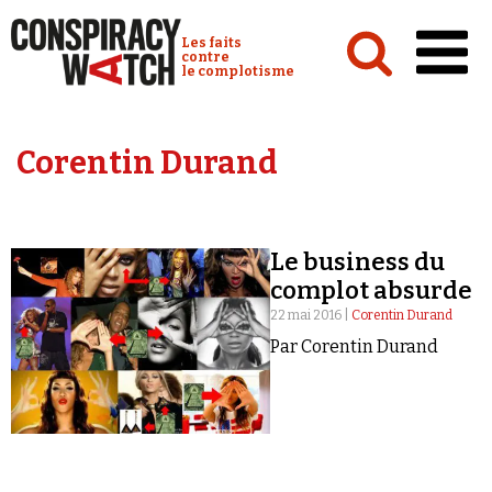
Cookies management panel
Conspiracy Watch :
Les faits
contre
le complotisme
Accueil
Corentin Durand
Analyses
Conspipédia
Le business du
Vidéos
complot absurde
Émissions
22 mai 2016 |
Corentin Durand
Par Corentin Durand
Revues de presse
Newsletter