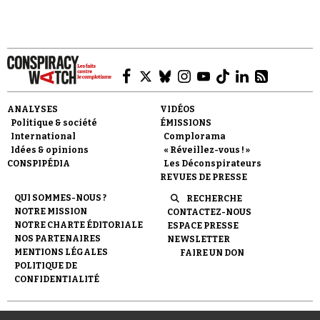
Faire un don
ANALYSES
VIDÉOS
Politique & société
ÉMISSIONS
International
Complorama
Idées & opinions
« Réveillez-vous ! »
CONSPIPÉDIA
Les Déconspirateurs
REVUES DE PRESSE
QUI SOMMES-NOUS ?
RECHERCHE
Demander à Vera
NOTRE MISSION
CONTACTEZ-NOUS
NOTRE CHARTE ÉDITORIALE
ESPACE PRESSE
NOS PARTENAIRES
NEWSLETTER
MENTIONS LÉGALES
FAIRE UN DON
POLITIQUE DE
CONFIDENTIALITÉ
© 2007-
2026
Conspiracy Watch
| Une réalisation de