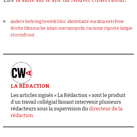
Lire
la suite sur le site du Nouvel Observateur
.
anders behring breivik
bloc identitaire
eurabia
extrême
droite
fdesouche
islam
mecanopolis
racisme
riposte laïque
stormfront
LA RÉDACTION
Les articles signés « La Rédaction » sont le produit
d’un travail collégial faisant intervenir plusieurs
rédacteurs sous la supervision du
directeur de la
rédaction
.