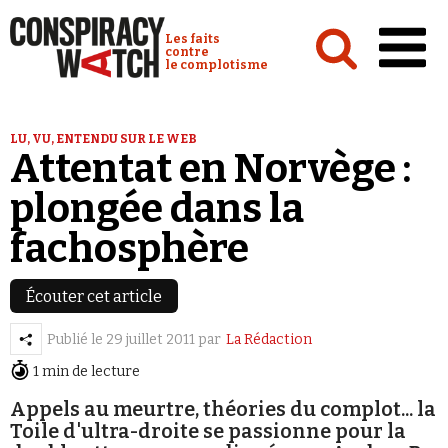
Cookies management panel
Conspiracy Watch :
Les faits
contre
le complotisme
Accueil
LU, VU, ENTENDU SUR LE WEB
Attentat en Norvège :
Analyses
plongée dans la
Conspipédia
fachosphère
Vidéos
Émissions
Écouter cet article
Revues de presse
Publié le
29 juillet 2011
par
La Rédaction
1 min de lecture
Appels au meurtre, théories du complot... la
Toile d'ultra-droite se passionne pour la
Newsletter