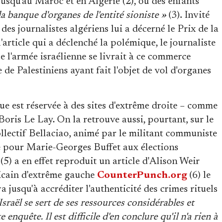
jusqu'au Maroc et en Algérie (2), où des enfants
la banque d'organes de l'entité sioniste »
(3). Invité
des journalistes algériens lui a décerné le Prix de la
l'article qui a déclenché la polémique, le journaliste
 l'armée israélienne se livrait à ce commerce
de Palestiniens ayant fait l'objet de vol d'organes
ue est réservée à des sites d'extrême droite – comme
oris Le Lay. On la retrouve aussi, pourtant, sur le
ollectif Bellaciao, animé par le militant communiste
e pour Marie-Georges Buffet aux élections
(5) a en effet reproduit un article d'Alison Weir
ricain d'extrême gauche
CounterPunch.org
(6) le
a jusqu'à accréditer l'authenticité des crimes rituels
Israël se sert de ses ressources considérables et
 enquête. Il est difficile d'en conclure qu'il n'a rien à