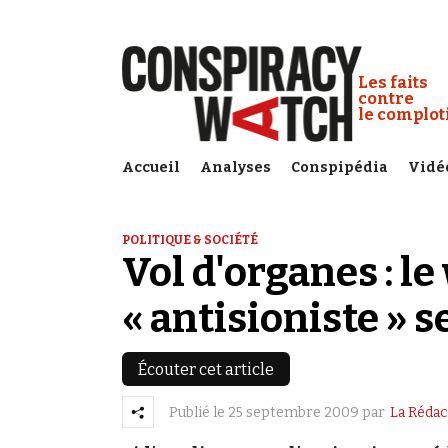
Cookies management panel
Conspiracy
Les faits
contre
le complo
Accueil
Analyses
Conspipédia
Vidé
POLITIQUE & SOCIÉTÉ
Vol d'organes : l
« antisioniste » s
Écouter cet article
Publié le
25 septembre 2009
par
La Rédac