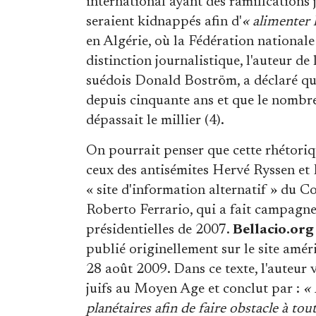
international ayant des ramifications 
seraient kidnappés afin d'
« alimenter 
en Algérie, où la Fédération nationale 
distinction journalistique, l'auteur de 
suédois Donald Boström, a déclaré que
depuis cinquante ans et que le nombre 
dépassait le millier (4).
On pourrait penser que cette rhétoriq
ceux des antisémites Hervé Ryssen et B
« site d'information alternatif » du C
Roberto Ferrario, qui a fait campagn
présidentielles de 2007.
Bellacio.org
publié originellement sur le site amé
28 août 2009. Dans ce texte, l'auteur v
juifs au Moyen Age et conclut par :
« 
planétaires afin de faire obstacle à toute