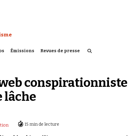
 Watch :
tisme
os
Émissions
Revues de presse
e web conspirationniste
e lâche
15 min de lecture
tion