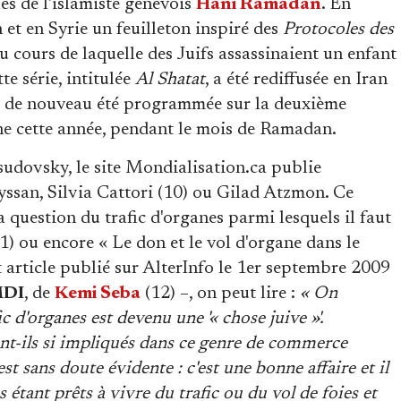
les de l'islamiste genevois
Hani Ramadan
. En
 et en Syrie un feuilleton inspiré des
Protocoles des
cours de laquelle des Juifs assassinaient un enfant
te série, intitulée
Al Shatat
, a été rediffusée en Iran
 a de nouveau été programmée sur la deuxième
ne cette année, pendant le mois de Ramadan.
ovsky, le site Mondialisation.ca publie
ssan, Silvia Cattori (10) ou Gilad Atzmon. Ce
a question du trafic d'organes parmi lesquels il faut
(11) ou encore « Le don et le vol d'organe dans le
 article publié sur AlterInfo le 1er septembre 2009
DI
, de
Kemi Seba
(12) –, on peut lire :
« On
 d'organes est devenu une '« chose juive »'.
sont-ils si impliqués dans ce genre de commerce
t sans doute évidente : c'est une bonne affaire et il
 étant prêts à vivre du trafic ou du vol de foies et