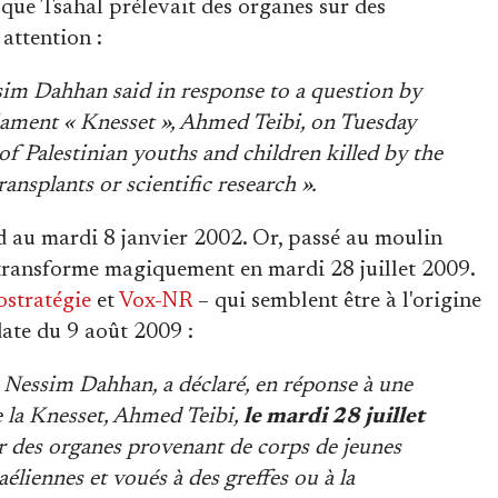
que Tsahal prélevait des organes sur des
 attention :
sim Dahhan said in response to a question by
ament « Knesset », Ahmed Teibi, on Tuesday
of Palestinian youths and children killed by the
ransplants or scientific research ».
 au mardi 8 janvier 2002. Or, passé au moulin
e transforme magiquement en mardi 28 juillet 2009.
stratégie
et
Vox-NR
– qui semblent être à l'origine
 date du 9 août 2009 :
e, Nessim Dahhan, a déclaré, en réponse à une
 la Knesset, Ahmed Teibi,
le mardi 28 juillet
ser des organes provenant de corps de jeunes
raéliennes et voués à des greffes ou à la