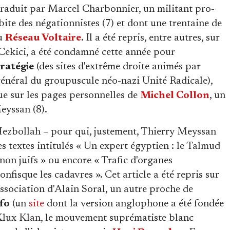
é traduit par Marcel Charbonnier, un militant pro-
bite des négationnistes (7) et dont une trentaine de
du
Réseau Voltaire
. Il a été repris, entre autres, sur
 Cekici, a été condamné cette année pour
ratégie
(des sites d'extrême droite animés par
général du groupuscule néo-nazi Unité Radicale),
ue sur les pages personnelles de
Michel Collon
, un
eyssan (8).
 Hezbollah – pour qui, justement, Thierry Meyssan
des textes intitulés « Un expert égyptien : le Talmud
non juifs » ou encore « Trafic d'organes
confisque les cadavres ». Cet article a été repris sur
association d'Alain Soral, un autre proche de
fo
(un
site
dont la version anglophone a été fondée
Klux Klan, le mouvement suprématiste blanc