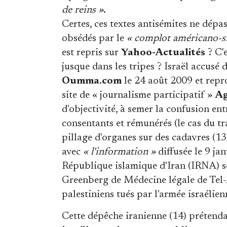
de reins »
.
Certes, ces textes antisémites ne dépas
obsédés par le
« complot américano-si
est repris sur
Yahoo-Actualités
? C'e
jusque dans les tripes ? Israël accusé 
Oumma.com
le 24 août 2009 et repro
site de « journalisme participatif »
Ag
d'objectivité, à semer la confusion en
consentants et rémunérés (le cas du tra
pillage d'organes sur des cadavres (13
avec
« l'information »
diffusée le 9 jan
République islamique d'Iran (IRNA) sel
Greenberg de Médecine légale de Tel-A
palestiniens tués par l'armée israéli
Cette dépêche iranienne (14) prétendai