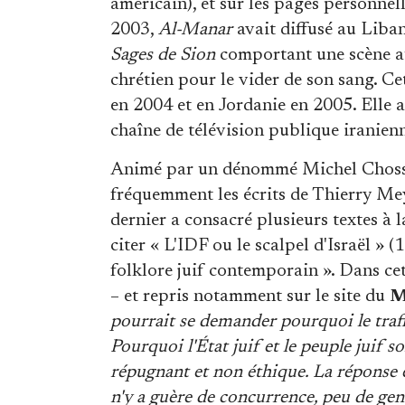
américain), et sur les pages personnel
2003,
Al-Manar
avait diffusé au Liban
Sages de Sion
comportant une scène au 
chrétien pour le vider de son sang. Cet
en 2004 et en Jordanie en 2005. Elle
chaîne de télévision publique iranien
Animé par un dénommé Michel Chossud
fréquemment les écrits de Thierry Mey
dernier a consacré plusieurs textes à l
citer « L'IDF ou le scalpel d'Israël » 
folklore juif contemporain ». Dans cet
– et repris notamment sur le site du
M
pourrait se demander pourquoi le trafic
Pourquoi l'État juif et le peuple juif 
répugnant et non éthique. La réponse es
n'y a guère de concurrence, peu de gens