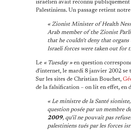
israélien avait reconnu publiquement 
Palestiniens. Un passage retient notre
« Zionist Minister of Health Nes
Arab member of the Zionist Parli
that he couldn't deny that organs 
Israeli forces were taken out for t
Le
« Tuesday »
en question correspond
d'internet, le mardi 8 janvier 2002 s
Sur les sites de Christian Bouchet,
Géo
de la falsification – on lit en effet, en
« Le ministre de la Santé sionist
question posée par un membre de
2009
, qu'il ne pouvait pas refu
palestiniens tués par les forces is