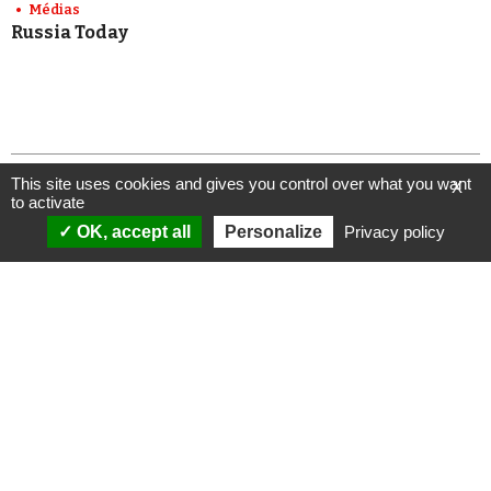
Médias
Russia Today
This site uses cookies and gives you control over what you want
X
to activate
OK, accept all
Personalize
Privacy policy
ANALYSES
VIDÉOS
Politique & société
ÉMISSIONS
International
Complorama
Idées & opinions
« Réveillez-vous ! »
CONSPIPÉDIA
Les Déconspirateurs
REVUES DE PRESSE
QUI SOMMES-NOUS ?
RECHERCHE
NOTRE MISSION
CONTACTEZ-NOUS
NOTRE CHARTE ÉDITORIALE
ESPACE PRESSE
NOS PARTENAIRES
NEWSLETTER
MENTIONS LÉGALES
FAIRE UN DON
POLITIQUE DE