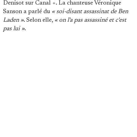
Denisot sur Canal +. La chanteuse Véronique
Se connecter
Sanson a parlé du
« soi-disant assassinat de Ben
Laden »
. Selon elle,
« on l'a pas assassiné et c'est
pas lui »
.