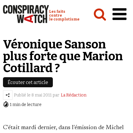
Cookies management panel
Conspiracy Watch :
Les faits
contre
le complotisme
Accueil
Véronique Sanson
Analyses
plus forte que Marion
Conspipédia
Cotillard ?
Vidéos
Émissions
Écouter cet article
Revues de presse
Publié le
8 mai 2011
par
La Rédaction
1 min de lecture
Newsletter
Faire un don
C'était mardi dernier, dans l'émission de Michel
Demander à Vera