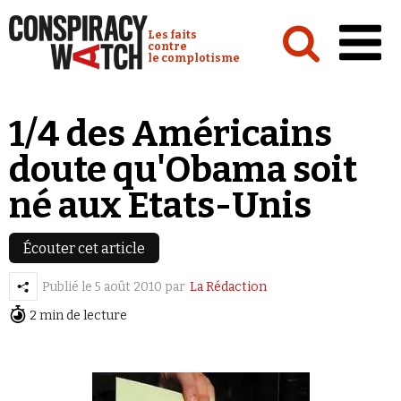
Cookies management panel
Conspiracy Watch :
Les faits
contre
le complotisme
Accueil
1/4 des Américains
Analyses
doute qu'Obama soit
Conspipédia
né aux Etats-Unis
Vidéos
Émissions
Écouter cet article
Revues de presse
Publié le
5 août 2010
par
La Rédaction
2 min de lecture
Newsletter