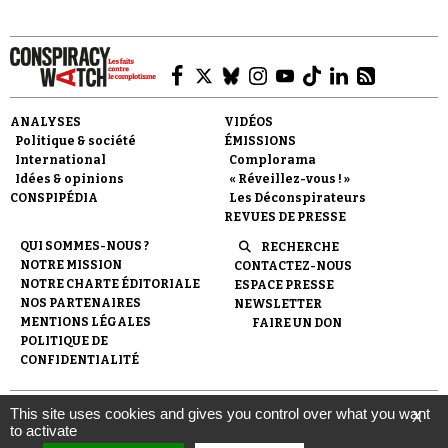
ANALYSES
VIDÉOS
Politique & société
ÉMISSIONS
International
Complorama
Idées & opinions
« Réveillez-vous ! »
CONSPIPÉDIA
Les Déconspirateurs
REVUES DE PRESSE
QUI SOMMES-NOUS ?
RECHERCHE
NOTRE MISSION
CONTACTEZ-NOUS
NOTRE CHARTE ÉDITORIALE
ESPACE PRESSE
NOS PARTENAIRES
NEWSLETTER
MENTIONS LÉGALES
FAIRE UN DON
POLITIQUE DE
CONFIDENTIALITÉ
This site uses cookies and gives you control over what you want
X
© 2007-
2026
Conspiracy Watch
| Une réalisation de
to activate
l'Observatoire du conspirationnisme (association loi de 1901) avec
le soutien de la Fondation pour la Mémoire de la Shoah.