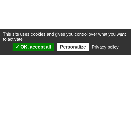
This site uses cookies and gives you control over what you want
X
to activate
OK, accept all
Personalize
Privacy policy
ANALYSES
VIDÉOS
Politique & société
ÉMISSIONS
International
Complorama
Idées & opinions
« Réveillez-vous ! »
CONSPIPÉDIA
Les Déconspirateurs
REVUES DE PRESSE
QUI SOMMES-NOUS ?
RECHERCHE
NOTRE MISSION
CONTACTEZ-NOUS
NOTRE CHARTE ÉDITORIALE
ESPACE PRESSE
NOS PARTENAIRES
NEWSLETTER
MENTIONS LÉGALES
FAIRE UN DON
POLITIQUE DE
CONFIDENTIALITÉ