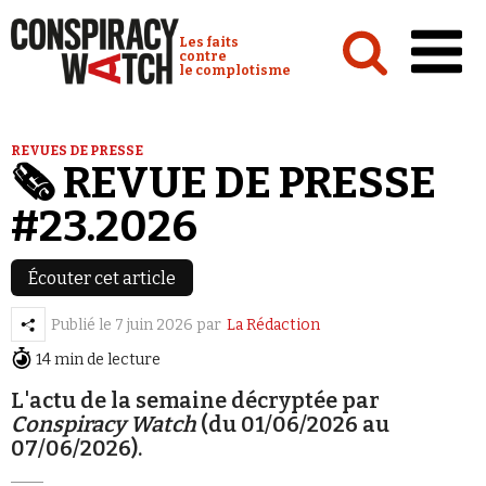
Cookies management panel
Conspiracy Watch :
Les faits
contre
le complotisme
Accueil
REVUES DE PRESSE
🗞️ REVUE DE PRESSE
Analyses
#23.2026
Conspipédia
Vidéos
Écouter cet article
Émissions
Publié le
7 juin 2026
par
La Rédaction
Revues de presse
14 min de lecture
L'actu de la semaine décryptée par
Conspiracy Watch
(du 01/06/2026 au
07/06/2026).
Newsletter