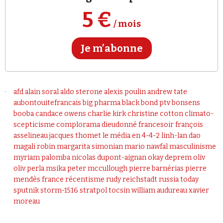
Se connecter
5 €
/ mois
Je m’abonne
afd
alain soral
aldo sterone
alexis poulin
andrew tate
aubontouitefrancais
big pharma
black bond ptv
bonsens
booba
candace owens
charlie kirk
christine cotton
climato-
scepticisme
complorama
dieudonné
francesoir
françois
asselineau
jacques thomet
le média en 4-4-2
linh-lan dao
magali robin
margarita simonian
mario nawfal
masculinisme
myriam palomba
nicolas dupont-aignan
okay deprem
oliv
oliv
perla msika
peter mccullough
pierre barnérias
pierre
mendès france
récentisme
rudy reichstadt
russia today
sputnik
storm-1516
stratpol
tocsin
william audureau
xavier
moreau