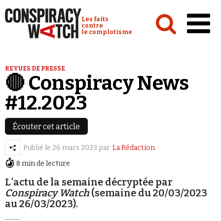
Cookies management panel
Conspiracy Watch :
Les faits
contre
le complotisme
Accueil
REVUES DE PRESSE
🔴 Conspiracy News
Analyses
#12.2023
Conspipédia
Vidéos
Écouter cet article
Émissions
Publié le
26 mars 2023
par
La Rédaction
Revues de presse
8 min de lecture
L'actu de la semaine décryptée par
Conspiracy Watch
(semaine du 20/03/2023
au 26/03/2023).
Newsletter