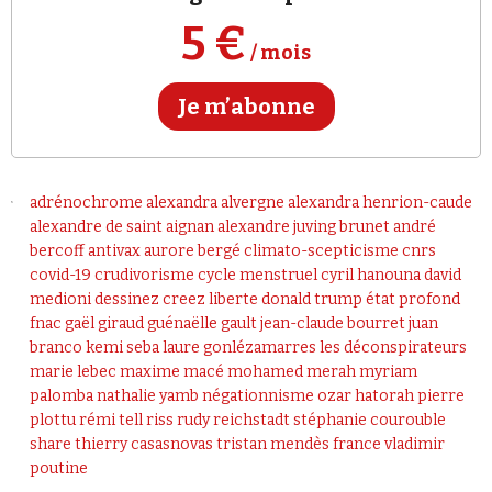
Se connecter
5 €
/ mois
Je m’abonne
adrénochrome
alexandra alvergne
alexandra henrion-caude
alexandre de saint aignan
alexandre juving brunet
andré
bercoff
antivax
aurore bergé
climato-scepticisme
cnrs
covid-19
crudivorisme
cycle menstruel
cyril hanouna
david
medioni
dessinez creez liberte
donald trump
état profond
fnac
gaël giraud
guénaëlle gault
jean-claude bourret
juan
branco
kemi seba
laure gonlézamarres
les déconspirateurs
marie lebec
maxime macé
mohamed merah
myriam
palomba
nathalie yamb
négationnisme
ozar hatorah
pierre
plottu
rémi tell
riss
rudy reichstadt
stéphanie courouble
share
thierry casasnovas
tristan mendès france
vladimir
poutine