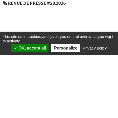
🗞️ REVUE DE PRESSE #28.2026
This site uses cookies and gives you control over what you want
X
to activate
OK, accept all
Personalize
Privacy policy
ANALYSES
VIDÉOS
Politique & société
ÉMISSIONS
International
Complorama
Idées & opinions
« Réveillez-vous ! »
CONSPIPÉDIA
Les Déconspirateurs
REVUES DE PRESSE
QUI SOMMES-NOUS ?
RECHERCHE
NOTRE MISSION
CONTACTEZ-NOUS
NOTRE CHARTE ÉDITORIALE
ESPACE PRESSE
NOS PARTENAIRES
NEWSLETTER
MENTIONS LÉGALES
FAIRE UN DON
POLITIQUE DE
CONFIDENTIALITÉ