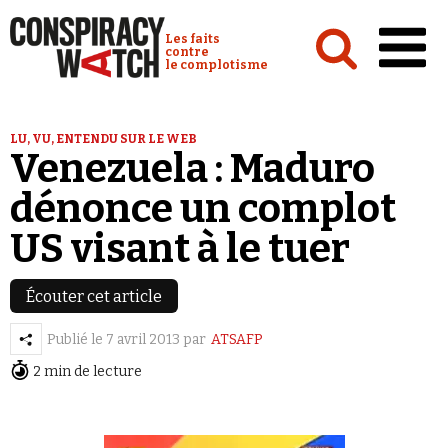
Cookies management panel
Conspiracy Watch :
Les faits
contre
le complotisme
Accueil
LU, VU, ENTENDU SUR LE WEB
Venezuela : Maduro
Analyses
dénonce un complot
Conspipédia
US visant à le tuer
Vidéos
Émissions
Écouter cet article
Revues de presse
Publié le
7 avril 2013
par
ATSAFP
2 min de lecture
Newsletter