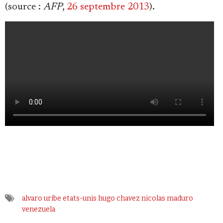
(source :
AFP
,
26 septembre 2013
).
alvaro uribe
etats-unis
hugo chavez
nicolas maduro
venezuela