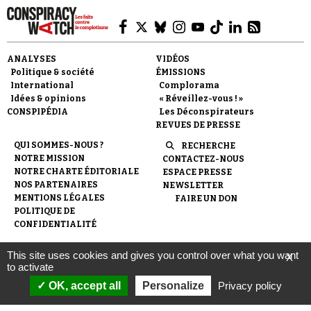
ANALYSES
VIDÉOS
Politique & société
ÉMISSIONS
International
Complorama
Idées & opinions
« Réveillez-vous ! »
CONSPIPÉDIA
Les Déconspirateurs
REVUES DE PRESSE
QUI SOMMES-NOUS ?
RECHERCHE
NOTRE MISSION
CONTACTEZ-NOUS
NOTRE CHARTE ÉDITORIALE
ESPACE PRESSE
NOS PARTENAIRES
NEWSLETTER
MENTIONS LÉGALES
FAIRE UN DON
POLITIQUE DE
CONFIDENTIALITÉ
This site uses cookies and gives you control over what you want
X
© 2007-
2026
Conspiracy Watch
| Une réalisation de
to activate
l'Observatoire du conspirationnisme (association loi de 1901) avec
le soutien de la Fondation pour la Mémoire de la Shoah.
OK, accept all
Personalize
Privacy policy