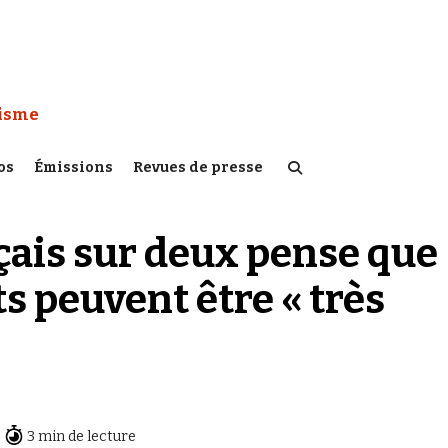
 Watch :
tisme
os
Émissions
Revues de presse
çais sur deux pense que
s peuvent être « très
3 min de lecture