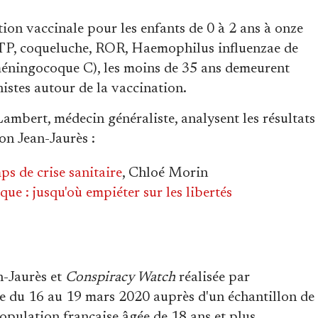
tion vaccinale pour les enfants de 0 à 2 ans à onze
TP, coqueluche, ROR, Haemophilus influenzae de
méningocoque C), les moins de 35 ans demeurent
nistes autour de la vaccination.
ambert, médecin généraliste, analysent les résultats
ion Jean-Jaurès :
ps de crise sanitaire
, Chloé Morin
ue : jusqu'où empiéter sur les libertés
n-Jaurès et
Conspiracy Watch
réalisée par
ne du 16 au 19 mars 2020 auprès d'un échantillon de
opulation française âgée de 18 ans et plus.