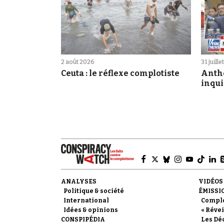
2 août 2026
31 juill
Ceuta : le réflexe complotiste
Antho
inqui
ANALYSES
VIDÉOS
Politique & société
ÉMISSI
International
Compl
Idées & opinions
« Révei
CONSPIPÉDIA
Les Dé