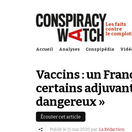
Cookies management panel
Conspiracy
Les faits
contre
le complo
Accueil
Analyses
Conspipédia
Vidé
Vaccins : un Fran
certains adjuvant
dangereux »
Écouter cet article
Publié le
11 mai 2020
par
La Rédaction