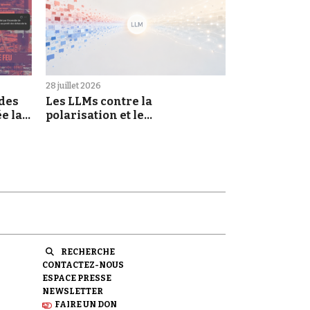
28 juillet 2026
 des
Les LLMs contre la
e la
polarisation et le
morcellement des croyances :
une promesse à prendre au
sérieux
RECHERCHE
CONTACTEZ-NOUS
ESPACE PRESSE
NEWSLETTER
FAIRE UN DON