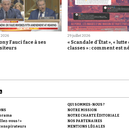
et 2026
29 juillet 2026
ny Fauci face à ses
« Scandale d'État », « lutte
siteurs
classes » : comment est né
rumeur du Porge
QUI SOMMES-NOUS ?
ONS
NOTRE MISSION
orama
NOTRE CHARTE ÉDITORIALE
llez-vous ! »
NOS PARTENAIRES
conspirateurs
MENTIONS LÉGALES