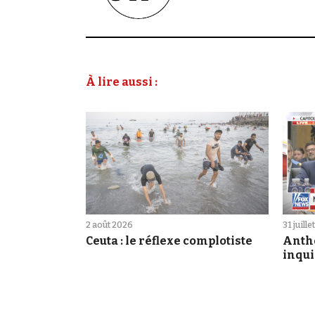
À lire aussi :
2 août 2026
31 juill
Ceuta : le réflexe complotiste
Antho
inqui