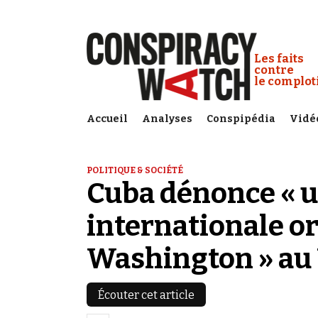
Cookies management panel
Conspiracy
Les faits
contre
le complo
Accueil
Analyses
Conspipédia
Vidé
POLITIQUE & SOCIÉTÉ
Cuba dénonce « u
internationale o
Washington » au
Écouter cet article