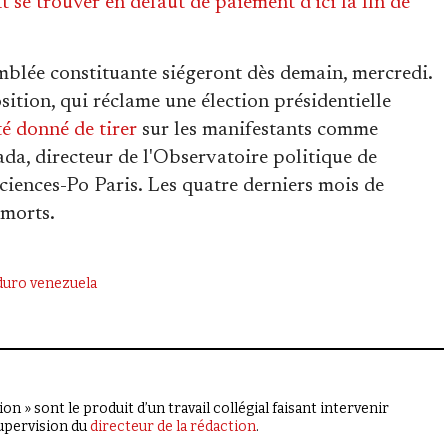
 se trouver en défaut de paiement d'ici la fin de
blée constituante siégeront dès demain, mercredi.
ition, qui réclame une élection présidentielle
té donné de tirer
sur les manifestants comme
da, directeur de l'Observatoire politique de
ciences-Po Paris. Les quatre derniers mois de
 morts.
duro
venezuela
on » sont le produit d’un travail collégial faisant intervenir
supervision du
directeur de la rédaction
.