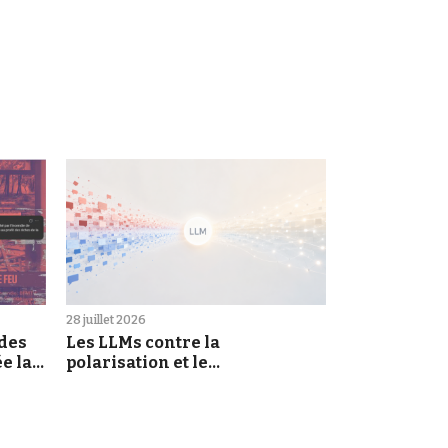
28 juillet 2026
 des
Les LLMs contre la
e la
polarisation et le
morcellement des croyances :
une promesse à prendre au
sérieux