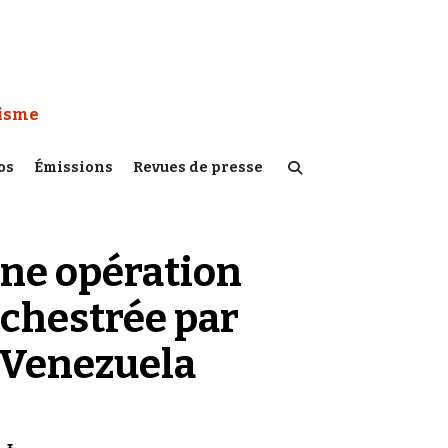
 Watch :
tisme
os
Émissions
Revues de presse
ne opération
rchestrée par
 Venezuela