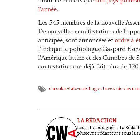
infantile et alors que
son pays pourrait
l'année
.
Les 545 membres de la nouvelle Assem
De nouvelles manifestations de l'oppos
anticipée, sont annoncées et
ordre a é
l'indique le politologue Gaspard Estra
l'Amérique latine et des Caraïbes de S
contestation ont déjà fait plus de 120
cia
cuba
etats-unis
hugo chavez
nicolas ma
LA RÉDACTION
Les articles signés « La Rédacti
plusieurs rédacteurs sous la 