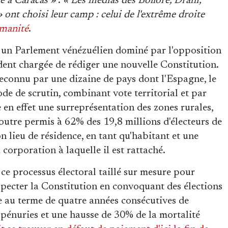
e à Caracas »
:
« Les médias des Bolloré, Drahi,
 ont choisi leur camp : celui de l'extrême droite
manité
.
 un Parlement vénézuélien dominé par l'opposition
dent chargée de rédiger une nouvelle Constitution.
 reconnu par une dizaine de pays dont l'Espagne, le
de de scrutin, combinant vote territorial et par
e en effet une surreprésentation des zones rurales,
 outre permis à 62% des 19,8 millions d'électeurs de
on lieu de résidence, en tant qu'habitant et une
corporation à laquelle il est rattaché.
ce processus électoral taillé sur mesure pour
specter la Constitution en convoquant des élections
ce au terme de quatre années consécutives de
s pénuries et une hausse de 30% de la mortalité