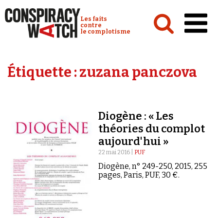
Cookies management panel
Conspiracy Watch :
Les faits
contre
le complotisme
Accueil
Étiquette :
zuzana panczova
Analyses
Conspipédia
Diogène : « Les
Vidéos
théories du complot
Émissions
aujourd'hui »
22 mai 2016 |
PUF
Revues de presse
Diogène, n° 249-250, 2015, 255
pages, Paris, PUF, 30 €.
Newsletter