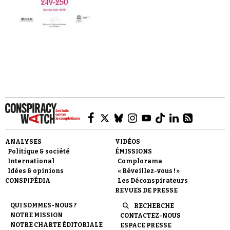
Faire un don
ANALYSES
VIDÉOS
Politique & société
ÉMISSIONS
Demander à Vera
International
Complorama
Idées & opinions
« Réveillez-vous ! »
CONSPIPÉDIA
Les Déconspirateurs
REVUES DE PRESSE
QUI SOMMES-NOUS ?
RECHERCHE
NOTRE MISSION
CONTACTEZ-NOUS
NOTRE CHARTE ÉDITORIALE
ESPACE PRESSE