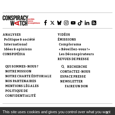
ANALYSES
VIDÉOS
Faire un don
Politique & société
ÉMISSIONS
International
Complorama
Idées & opinions
« Réveillez-vous ! »
CONSPIPÉDIA
Les Déconspirateurs
REVUES DE PRESSE
QUI SOMMES-NOUS ?
RECHERCHE
NOTRE MISSION
CONTACTEZ-NOUS
Demander à Vera
NOTRE CHARTE ÉDITORIALE
ESPACE PRESSE
NOS PARTENAIRES
NEWSLETTER
MENTIONS LÉGALES
FAIRE UN DON
POLITIQUE DE
CONFIDENTIALITÉ
© 2007-
2026
Conspiracy Watch
| Une réalisation de
This site uses cookies and gives you control over what you want
X
l'Observatoire du conspirationnisme (association loi de 1901) avec