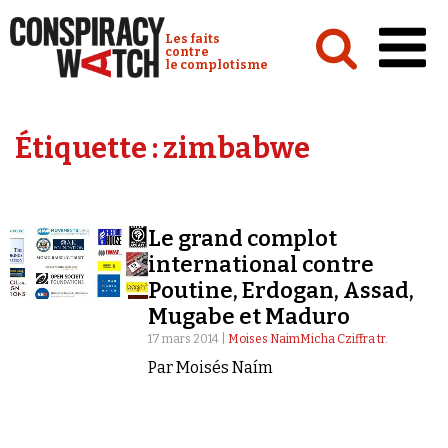
Cookies management panel
Conspiracy Watch :
Les faits
contre
le complotisme
Accueil
Étiquette :
zimbabwe
Analyses
Conspipédia
Le grand complot
Vidéos
international contre
Émissions
Poutine, Erdogan, Assad,
Mugabe et Maduro
Revues de presse
17 mars 2014 |
Moises NaimMicha Cziffra tr.
Par Moisés Naím
Newsletter