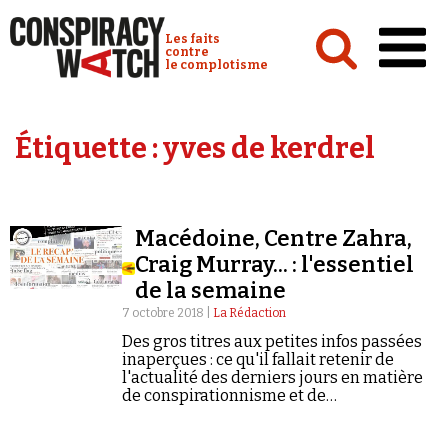
Cookies management panel
Conspiracy Watch :
Les faits
contre
le complotisme
Accueil
Étiquette :
yves de kerdrel
Analyses
Conspipédia
Macédoine, Centre Zahra,
Vidéos
Craig Murray... : l'essentiel
Émissions
de la semaine
7 octobre 2018 |
La Rédaction
Revues de presse
Des gros titres aux petites infos passées
inaperçues : ce qu'il fallait retenir de
l'actualité des derniers jours en matière
de conspirationnisme et de
négationnisme.
Newsletter