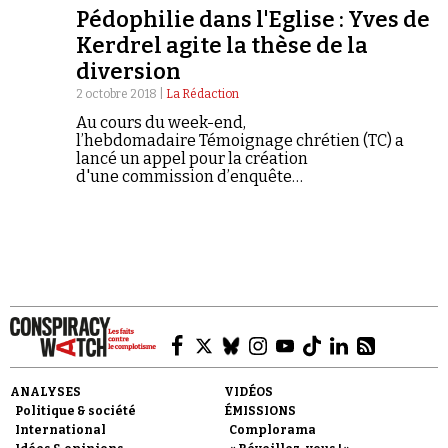
Pédophilie dans l'Eglise : Yves de
Kerdrel agite la thèse de la
diversion
2 octobre 2018 |
La Rédaction
Au cours du week-end,
l’hebdomadaire Témoignage chrétien (TC) a
Faire un don
lancé un appel pour la création
d'une commission d’enquête
parlementaire visant à faire toute la
transparence sur les abus sexuels sur mineurs
et leur dissimulation dans l’Eglise catholique.
Parmi les signataires de ce texte, l'ancienne
ministre…
Demander à Vera
ANALYSES
VIDÉOS
Politique & société
ÉMISSIONS
International
Complorama