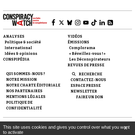
Se connecter
ANALYSES
VIDÉOS
Politique & société
ÉMISSIONS
International
Complorama
Idées & opinions
« Réveillez-vous ! »
CONSPIPÉDIA
Les Déconspirateurs
REVUES DE PRESSE
QUI SOMMES-NOUS ?
RECHERCHE
NOTRE MISSION
CONTACTEZ-NOUS
NOTRE CHARTE ÉDITORIALE
ESPACE PRESSE
NOS PARTENAIRES
NEWSLETTER
MENTIONS LÉGALES
FAIRE UN DON
POLITIQUE DE
CONFIDENTIALITÉ
© 2007-
2026
Conspiracy Watch
| Une réalisation de
This site uses cookies and gives you control over what you want
X
l'Observatoire du conspirationnisme (association loi de 1901) avec
to activate
le soutien de la Fondation pour la Mémoire de la Shoah.