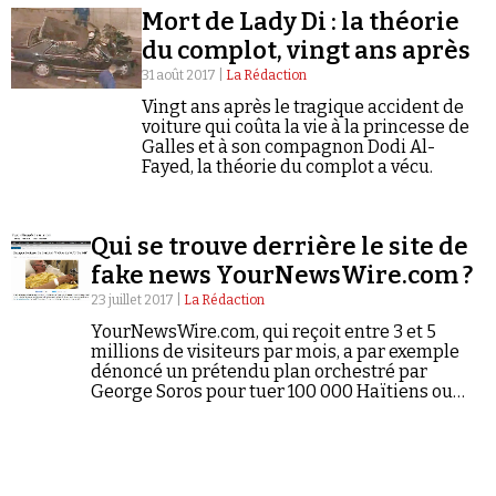
Mort de Lady Di : la théorie
du complot, vingt ans après
31 août 2017 |
La Rédaction
Vingt ans après le tragique accident de
voiture qui coûta la vie à la princesse de
Galles et à son compagnon Dodi Al-
Faire un don
Fayed, la théorie du complot a vécu.
Qui se trouve derrière le site de
fake news YourNewsWire.com ?
23 juillet 2017 |
La Rédaction
Demander à Vera
YourNewsWire.com, qui reçoit entre 3 et 5
millions de visiteurs par mois, a par exemple
dénoncé un prétendu plan orchestré par
George Soros pour tuer 100 000 Haïtiens ou
encore accusé Hillary Clinton d’être impliquée
dans un réseau pédophile à Washington (le
fameux « Pizzagate »).