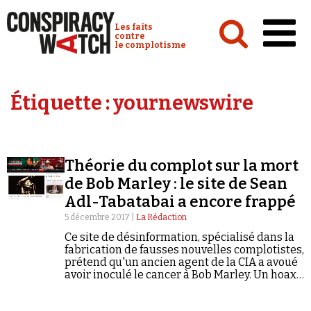
Cookies management panel
Conspiracy Watch :
Les faits
contre
le complotisme
Accueil
Étiquette :
yournewswire
Analyses
Conspipédia
Théorie du complot sur la mort
Vidéos
de Bob Marley : le site de Sean
Émissions
Adl-Tabatabai a encore frappé
5 décembre 2017 |
La Rédaction
Revues de presse
Ce site de désinformation, spécialisé dans la
fabrication de fausses nouvelles complotistes,
prétend qu'un ancien agent de la CIA a avoué
avoir inoculé le cancer à Bob Marley. Un hoax
en passe de faire le tour du monde depuis
quelques jours.
Newsletter