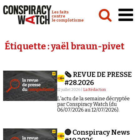
Cookies management panel
Conspiracy Watch :
Les faits
contre
le complotisme
Accueil
Étiquette :
yaël braun-pivet
Analyses
Conspipédia
🗞️ REVUE DE PRESSE
Vidéos
#28.2026
Émissions
12 juillet 2026 |
La Rédaction
L'actu de la semaine décryptée
Revues de presse
par Conspiracy Watch (du
06/07/2026 au 12/07/2026).
🔴 Conspiracy News
Newsletter