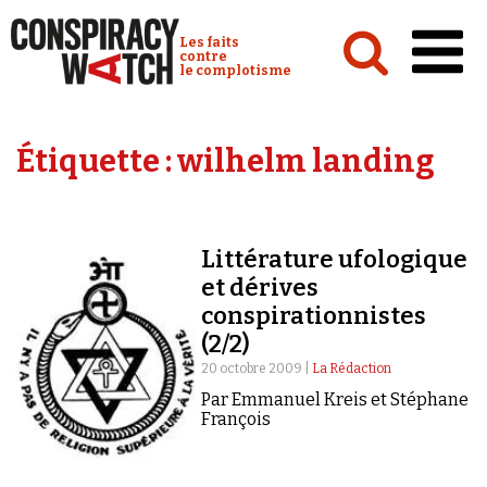
Cookies management panel
Conspiracy Watch :
Les faits
contre
le complotisme
Accueil
Étiquette :
wilhelm landing
Analyses
Conspipédia
Littérature ufologique
Vidéos
et dérives
Émissions
conspirationnistes
(2/2)
Revues de presse
20 octobre 2009 |
La Rédaction
Par Emmanuel Kreis et Stéphane
François
Newsletter