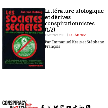
Littérature ufologique
et dérives
conspirationnistes
(1/2)
Faire un don
19 octobre 2009 |
La Rédaction
Par Emmanuel Kreis et Stéphane
François
Demander à Vera