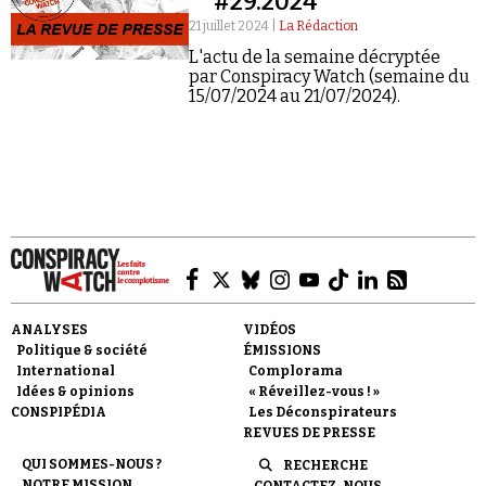
#29.2024
21 juillet 2024 |
La Rédaction
L'actu de la semaine décryptée
par Conspiracy Watch (semaine du
15/07/2024 au 21/07/2024).
Faire un don
Demander à Vera
ANALYSES
VIDÉOS
Politique & société
ÉMISSIONS
International
Complorama
Idées & opinions
« Réveillez-vous ! »
CONSPIPÉDIA
Les Déconspirateurs
REVUES DE PRESSE
QUI SOMMES-NOUS ?
RECHERCHE
NOTRE MISSION