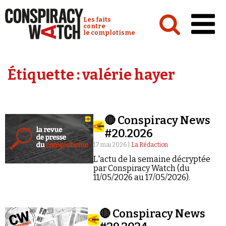
Cookies management panel
Conspiracy Watch :
Les faits
contre
le complotisme
Accueil
Étiquette :
valérie hayer
Analyses
Conspipédia
🔴 Conspiracy News
Vidéos
#20.2026
Émissions
17 mai 2026 |
La Rédaction
L'actu de la semaine décryptée
Revues de presse
par Conspiracy Watch (du
11/05/2026 au 17/05/2026).
🔴 Conspiracy News
Newsletter