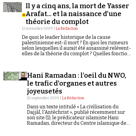
Il y a cinq ans, la mort de Yasser
Arafat... et la naissance d'une
théorie du complot
12 novembre 2009 |
La Rédaction
De quoi le leader historique de la cause
palestinienne est-il mort ? En quoi les rumeurs
Faire un don
selon lesquelles il aurait été assassiné relèvent-
elles de la théorie du complot ? Quelles fonctions
le récit complotiste remplit-il ? Quels sont ses
arguments ? Quelle est sa généalogie ? C'est à
toutes ces questions que le texte qui suit tentera
Hani Ramadan : l'oeil du NWO,
de répondre.
le trafic d'organes et autres
joyeusetés
Demander à Vera
10 septembre 2009 |
La Rédaction
Dans un texte intitulé « La civilisation du
Dajjâl, l'Antéchrist », publié récemment sur
son site (1), le prédicateur islamiste Hani
Ramadan, directeur du Centre islamique de
Genève, adopte la prose bien connue des
pourfendeurs du « Nouvel Ordre Mondial…