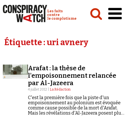
Cookies management panel
Conspiracy Watch :
Les faits
contre
le complotisme
Accueil
Étiquette :
uri avnery
Analyses
Conspipédia
Arafat : la thèse de
Vidéos
l'empoisonnement relancée
Émissions
par Al-Jazeera
4 juillet 2012 |
La Rédaction
Revues de presse
C'est la première fois que la piste d'un
empoisonnement au polonium est évoquée
comme cause possible de la mort d'Arafat.
Mais les révélations d'Al-Jazeera posent plus
de questions qu'elles ne sont capables d'y
répondre.
Newsletter