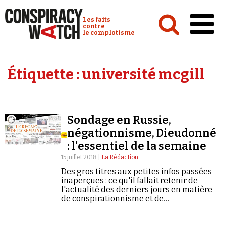
Cookies management panel
Conspiracy Watch :
Les faits
contre
le complotisme
Accueil
Étiquette :
université mcgill
Analyses
Conspipédia
Sondage en Russie,
Vidéos
négationnisme, Dieudonné
Émissions
: l'essentiel de la semaine
15 juillet 2018 |
La Rédaction
Revues de presse
Des gros titres aux petites infos passées
inaperçues : ce qu'il fallait retenir de
l'actualité des derniers jours en matière
de conspirationnisme et de
négationnisme.
Newsletter