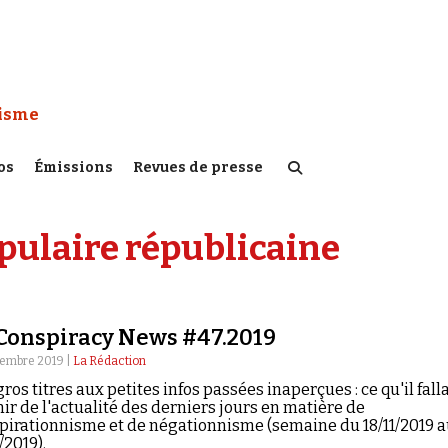
 Watch :
tisme
os
Émissions
Revues de presse
pulaire républicaine
Conspiracy News #47.2019
vembre 2019 |
La Rédaction
ros titres aux petites infos passées inaperçues : ce qu'il falla
nir de l'actualité des derniers jours en matière de
pirationnisme et de négationnisme (semaine du 18/11/2019 
/2019).