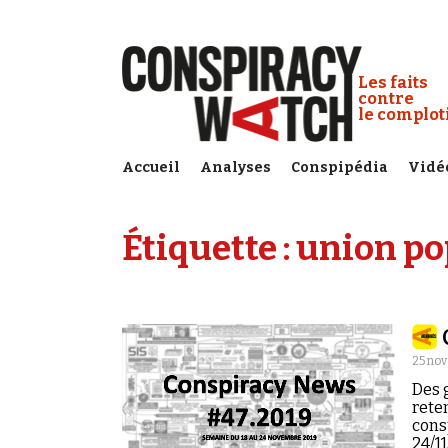
Cookies management panel
Conspiracy
Les faits
contre
le complo
Accueil
Analyses
Conspipédia
Vidé
Étiquette :
union po
25 no
Des g
rete
cons
24/11