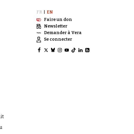
FR
EN
|
Faire un don
Newsletter
Demander à Vera
Se connecter
it
au