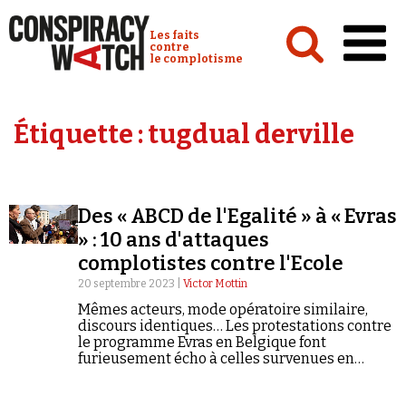
Cookies management panel
Conspiracy Watch :
Les faits
contre
le complotisme
Accueil
Étiquette :
tugdual derville
Analyses
Conspipédia
Des « ABCD de l'Egalité » à « Evras
Vidéos
» : 10 ans d'attaques
Émissions
complotistes contre l'Ecole
20 septembre 2023 |
Victor Mottin
Revues de presse
Mêmes acteurs, mode opératoire similaire,
discours identiques… Les protestations contre
le programme Evras en Belgique font
furieusement écho à celles survenues en
France lors des Journées de retrait de l'école,
un mouvement initié par la militante Farida
Newsletter