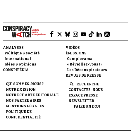
Belghoul.
Faire un don
ANALYSES
VIDÉOS
Politique & société
ÉMISSIONS
International
Complorama
Idées & opinions
« Réveillez-vous ! »
CONSPIPÉDIA
Les Déconspirateurs
REVUES DE PRESSE
QUI SOMMES-NOUS ?
RECHERCHE
Demander à Vera
NOTRE MISSION
CONTACTEZ-NOUS
NOTRE CHARTE ÉDITORIALE
ESPACE PRESSE
NOS PARTENAIRES
NEWSLETTER
MENTIONS LÉGALES
FAIRE UN DON
POLITIQUE DE
CONFIDENTIALITÉ