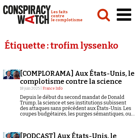
Cookies management panel
Conspiracy Watch :
Les faits
contre
le complotisme
Accueil
Étiquette :
trofim lyssenko
Analyses
Conspipédia
[COMPLORAMA] Aux États-Unis, le
Vidéos
complotisme contre la science
Émissions
18 juin 2025 |
France Info
Depuis le début du second mandat de Donald
Revues de presse
Trump, la science et ses institutions subissent
des attaques sans précédent aux États-Unis. Les
coupes budgétaires, les purges sémantiques, ou
encore les menaces et intimidations visent
universités, revues scientifiques et agences de
l'État, tandis que les plus hauts responsables
Newsletter
[PODCAST] Aux États-Unis, le
relaient des théories directement issues de la