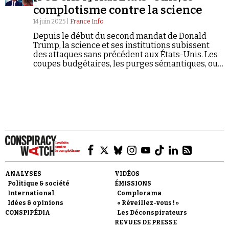
complosphère.
complotisme contre la science
14 juin 2025 |
France Info
Depuis le début du second mandat de Donald
Trump, la science et ses institutions subissent
des attaques sans précédent aux États-Unis. Les
coupes budgétaires, les purges sémantiques, ou
encore les menaces et intimidations visent
Faire un don
universités, revues scientifiques et agences de
l'État, tandis que les plus hauts responsables
relaient des théories directement issues de la
complosphère.
Demander à Vera
ANALYSES
VIDÉOS
Politique & société
ÉMISSIONS
International
Complorama
Idées & opinions
« Réveillez-vous ! »
CONSPIPÉDIA
Les Déconspirateurs
REVUES DE PRESSE