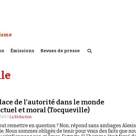
 Watch :
tisme
os
Émissions
Revues de presse
lle
place de l'autorité dans le monde
ectuel et moral (Tocqueville)
2009 |
La Rédaction
out remettre en question ? Non, répond sans ambages Alexis
le. Nous sommes obligés de tenir pour vrais des faits que no