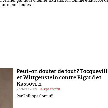
u vérifier par nous-mêmes. Extraits. Si l’homme était forcé d
à lui-même toutes…
Peut-on douter de tout ? Tocquevil
et Wittgenstein contre Bigard et
Kassovitz
2 octobre 2009 |
Philippe Corcuff
Par Philippe Corcuff