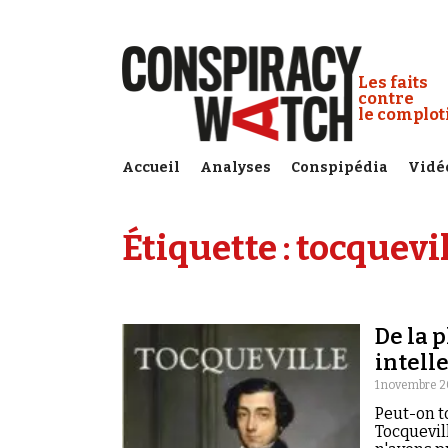
Cookies management panel
Conspiracy
Les faits
contre
le complo
Accueil
Analyses
Conspipédia
Vidé
Étiquette :
tocquevi
De la 
intell
1 novembre 
Peut-on t
Tocquevil