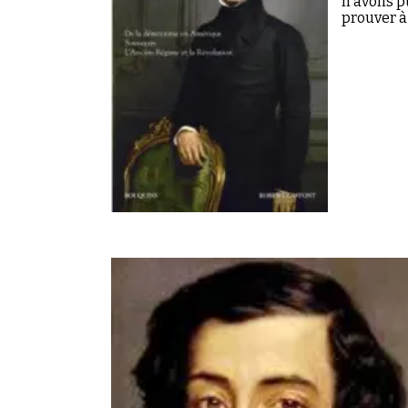
n'avons p
prouver 