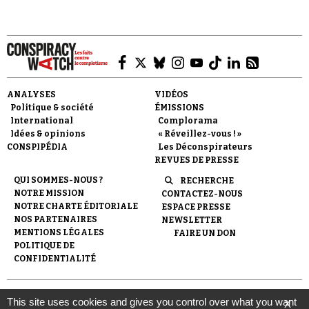
ANALYSES
VIDÉOS
Faire un don
Politique & société
ÉMISSIONS
International
Complorama
Idées & opinions
« Réveillez-vous ! »
CONSPIPÉDIA
Les Déconspirateurs
REVUES DE PRESSE
QUI SOMMES-NOUS ?
RECHERCHE
NOTRE MISSION
CONTACTEZ-NOUS
Demander à Vera
NOTRE CHARTE ÉDITORIALE
ESPACE PRESSE
NOS PARTENAIRES
NEWSLETTER
MENTIONS LÉGALES
FAIRE UN DON
POLITIQUE DE
CONFIDENTIALITÉ
© 2007-
2026
Conspiracy Watch
| Une réalisation de
This site uses cookies and gives you control over what you want
X
l'Observatoire du conspirationnisme (association loi de 1901) avec