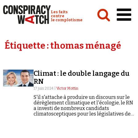
Cookies management panel
Conspiracy Watch :
Les faits
contre
le complotisme
Accueil
Étiquette :
thomas ménagé
Analyses
Conspipédia
Climat : le double langage du
Vidéos
RN
Émissions
17 juin 2024 |
Victor Mottin
S'il s'attache à produire un discours sur le
Revues de presse
dérèglement climatique et l'écologie, le RN
a investi de nombreux candidats
climatosceptiques pour les législatives des
30 juin et 7 juillet prochains.
Newsletter