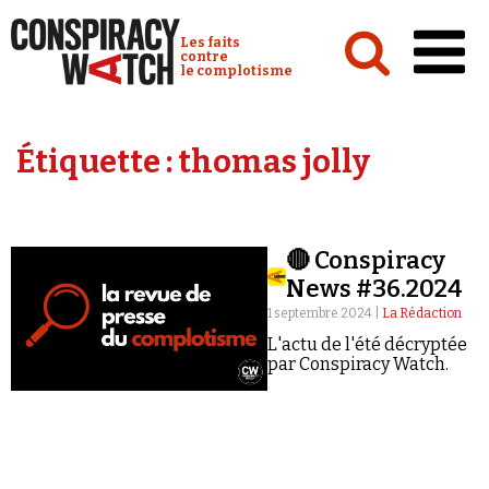
Cookies management panel
Conspiracy Watch :
Les faits
contre
le complotisme
Accueil
Étiquette :
thomas jolly
Analyses
Conspipédia
🔴 Conspiracy
Vidéos
News #36.2024
Émissions
1 septembre 2024 |
La Rédaction
L'actu de l'été décryptée
Revues de presse
par Conspiracy Watch.
Newsletter