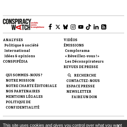
Faire un don
ANALYSES
VIDÉOS
Politique & société
ÉMISSIONS
International
Complorama
Idées & opinions
« Réveillez-vous ! »
CONSPIPÉDIA
Les Déconspirateurs
REVUES DE PRESSE
QUI SOMMES-NOUS ?
RECHERCHE
NOTRE MISSION
CONTACTEZ-NOUS
Demander à Vera
NOTRE CHARTE ÉDITORIALE
ESPACE PRESSE
NOS PARTENAIRES
NEWSLETTER
MENTIONS LÉGALES
FAIRE UN DON
POLITIQUE DE
CONFIDENTIALITÉ
© 2007-
2026
Conspiracy Watch
| Une réalisation de
This site uses cookies and gives you control over what you want
X