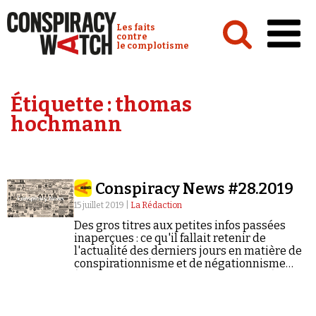
Cookies management panel
Conspiracy Watch :
Les faits
contre
le complotisme
Accueil
Étiquette :
thomas
Analyses
hochmann
Conspipédia
Vidéos
Conspiracy News #28.2019
Émissions
15 juillet 2019 |
La Rédaction
Revues de presse
Des gros titres aux petites infos passées
inaperçues : ce qu'il fallait retenir de
l'actualité des derniers jours en matière de
conspirationnisme et de négationnisme
(semaine du 08/07/2019 au 14/07/2019).
Newsletter