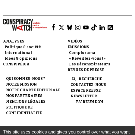
ANALYSES
VIDÉOS
Faire un don
Politique & société
ÉMISSIONS
International
Complorama
Idées & opinions
« Réveillez-vous ! »
CONSPIPÉDIA
Les Déconspirateurs
REVUES DE PRESSE
QUI SOMMES-NOUS ?
RECHERCHE
NOTRE MISSION
CONTACTEZ-NOUS
Demander à Vera
NOTRE CHARTE ÉDITORIALE
ESPACE PRESSE
NOS PARTENAIRES
NEWSLETTER
MENTIONS LÉGALES
FAIRE UN DON
POLITIQUE DE
CONFIDENTIALITÉ
© 2007-
2026
Conspiracy Watch
| Une réalisation de
This site uses cookies and gives you control over what you want
X
l'Observatoire du conspirationnisme (association loi de 1901) avec