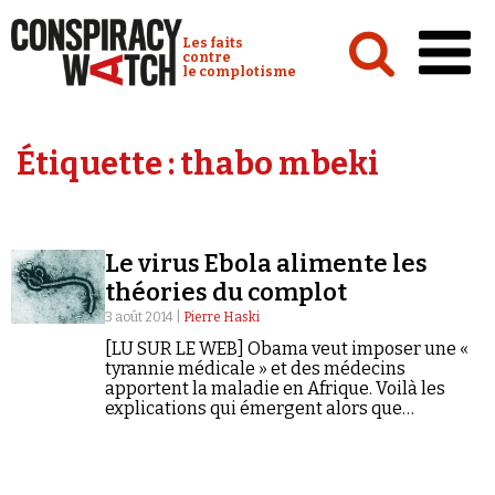
Cookies management panel
Conspiracy Watch :
Les faits
contre
le complotisme
Accueil
Étiquette :
thabo mbeki
Analyses
Conspipédia
Le virus Ebola alimente les
Vidéos
théories du complot
Émissions
3 août 2014 |
Pierre Haski
[LU SUR LE WEB] Obama veut imposer une «
Revues de presse
tyrannie médicale » et des médecins
apportent la maladie en Afrique. Voilà les
explications qui émergent alors que
l'épidémie s'amplifie, et menacent
prévention et mesures de précaution.
Newsletter