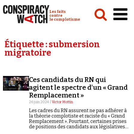
Cookies management panel
Conspiracy Watch :
Les faits
contre
le complotisme
Accueil
Étiquette :
submersion
Analyses
migratoire
Conspipédia
Vidéos
Ces candidats du RN qui
Émissions
agitent le spectre d'un « Grand
Remplacement »
Revues de presse
26 juin 2024 |
Victor Mottin
Les cadres du RN assurent ne pas adhérer à
la théorie complotiste et raciste du « Grand
Remplacement ». Pourtant, certaines prises
de positions des candidats aux législatives
Newsletter
anticipées font craquer ce vernis de