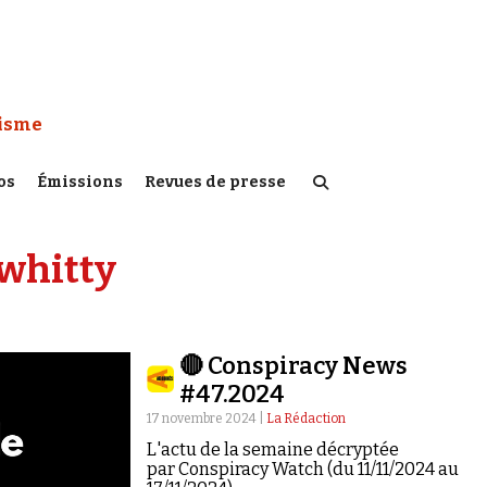
 Watch :
tisme
os
Émissions
Revues de presse
 whitty
🔴 Conspiracy News
#47.2024
17 novembre 2024 |
La Rédaction
L'actu de la semaine décryptée
par Conspiracy Watch (du 11/11/2024 au