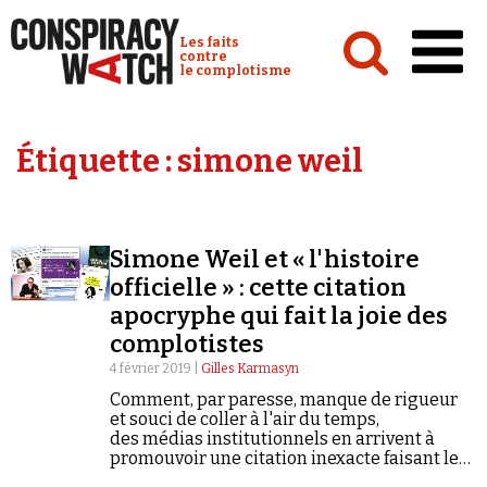
Cookies management panel
Conspiracy Watch :
Les faits
contre
le complotisme
Accueil
Étiquette :
simone weil
Analyses
Conspipédia
Simone Weil et « l'histoire
Vidéos
officielle » : cette citation
Émissions
apocryphe qui fait la joie des
complotistes
Revues de presse
4 février 2019 |
Gilles Karmasyn
Comment, par paresse, manque de rigueur
et souci de coller à l'air du temps,
des médias institutionnels en arrivent à
promouvoir une citation inexacte faisant le
Newsletter
jeu de ceux qui se méfient du travail des