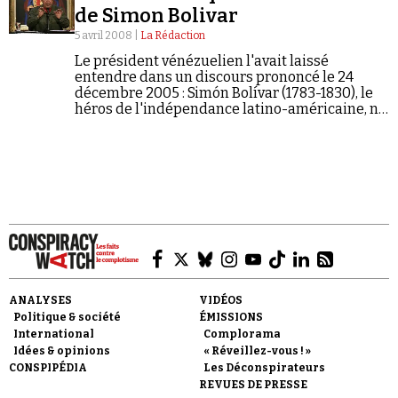
de Simon Bolivar
5 avril 2008 |
La Rédaction
Le président vénézuelien l'avait laissé
entendre dans un discours prononcé le 24
décembre 2005 : Simón Bolívar (1783-1830), le
héros de l'indépendance latino-américaine, ne
serait pas mort de la tuberculose, comme le
Faire un don
croient les historiens, mais aurait été
empoisonné par…
Demander à Vera
ANALYSES
VIDÉOS
Politique & société
ÉMISSIONS
International
Complorama
Idées & opinions
« Réveillez-vous ! »
CONSPIPÉDIA
Les Déconspirateurs
REVUES DE PRESSE