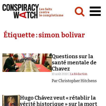
Cookies management panel
Conspiracy Watch :
Les faits
contre
le complotisme
Accueil
Étiquette :
simon bolivar
Analyses
Conspipédia
Questions sur la
Vidéos
santé mentale de
Émissions
Chavez
10 août 2010 |
La Rédaction
Revues de presse
Par Christopher Hitchens
Hugo Chávez veut « rétablir la
vérité historique » sur la mort
Newsletter