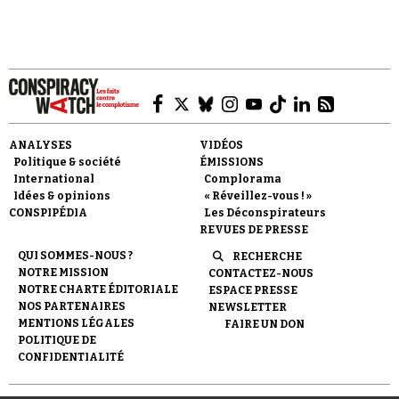
Gabin, Aurore Pourteyron, Alexandre Pesle,
Bérengère Krief, Edouard Demanche, Etienne
Bareth et Divad Oukbi.
Faire un don
ANALYSES
VIDÉOS
Politique & société
ÉMISSIONS
International
Complorama
Idées & opinions
« Réveillez-vous ! »
CONSPIPÉDIA
Les Déconspirateurs
REVUES DE PRESSE
QUI SOMMES-NOUS ?
RECHERCHE
Demander à Vera
NOTRE MISSION
CONTACTEZ-NOUS
NOTRE CHARTE ÉDITORIALE
ESPACE PRESSE
NOS PARTENAIRES
NEWSLETTER
MENTIONS LÉGALES
FAIRE UN DON
POLITIQUE DE
CONFIDENTIALITÉ