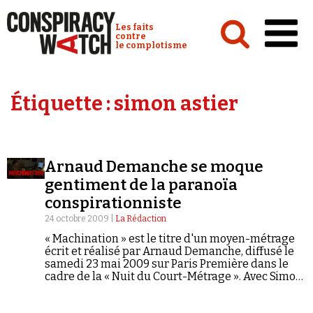
Cookies management panel
Conspiracy Watch :
Les faits
contre
le complotisme
Accueil
Étiquette :
simon astier
Analyses
Conspipédia
Arnaud Demanche se moque
Vidéos
gentiment de la paranoïa
Émissions
conspirationniste
24 octobre 2009 |
La Rédaction
Revues de presse
« Machination » est le titre d'un moyen-métrage
écrit et réalisé par Arnaud Demanche, diffusé le
samedi 23 mai 2009 sur Paris Première dans le
cadre de la « Nuit du Court-Métrage ». Avec Simon
Astier, Gilles Gaston-Dreyfus, Vincent Grass,
Marlène Saldana, les Gérard, Nathalie Radot, Mata
Newsletter