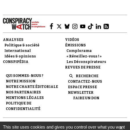
ANALYSES
VIDÉOS
Faire un don
Politique & société
ÉMISSIONS
International
Complorama
Idées & opinions
« Réveillez-vous ! »
CONSPIPÉDIA
Les Déconspirateurs
REVUES DE PRESSE
QUI SOMMES-NOUS ?
RECHERCHE
NOTRE MISSION
CONTACTEZ-NOUS
Demander à Vera
NOTRE CHARTE ÉDITORIALE
ESPACE PRESSE
NOS PARTENAIRES
NEWSLETTER
MENTIONS LÉGALES
FAIRE UN DON
POLITIQUE DE
CONFIDENTIALITÉ
© 2007-
2026
Conspiracy Watch
| Une réalisation de
This site uses cookies and gives you control over what you want
X
l'Observatoire du conspirationnisme (association loi de 1901) avec