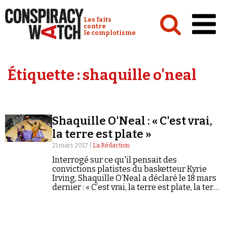
Cookies management panel
Conspiracy Watch :
Les faits
contre
le complotisme
Accueil
Étiquette :
shaquille o'neal
Analyses
Conspipédia
Shaquille O'Neal : « C'est vrai,
Vidéos
la terre est plate »
Émissions
21 mars 2017 |
La Rédaction
Interrogé sur ce qu'il pensait des
Revues de presse
convictions platistes du basketteur Kyrie
Irving, Shaquille O’Neal a déclaré le 18 mars
dernier : « C’est vrai, la terre est plate, la terre
est plate. (...) Ecoutez, il y a trois façons de…
Newsletter