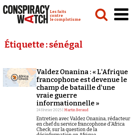
Cookies management panel
Conspiracy Watch :
Les faits
contre
le complotisme
Accueil
Étiquette :
sénégal
Analyses
Conspipédia
Valdez Onanina : « L'Afrique
Vidéos
francophone est devenue le
Émissions
champ de bataille d'une
vraie guerre
Revues de presse
informationnelle »
24 février 2025 |
Martin Beraud
Entretien avec Valdez Onanina, rédacteur
en chef du service francophone d'Africa
Check, sur la question de la
Newsletter
désinformation en Afrique.