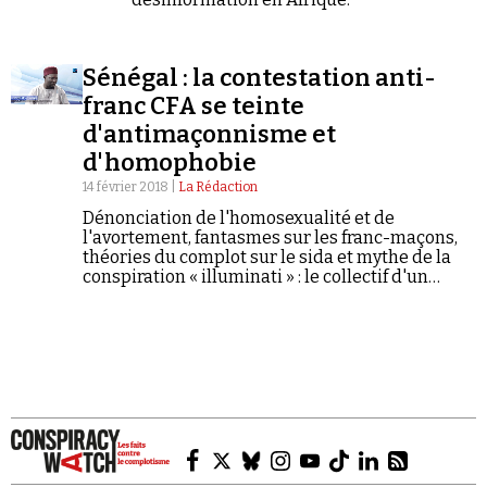
Sénégal : la contestation anti-
franc CFA se teinte
d'antimaçonnisme et
Faire un don
d'homophobie
14 février 2018 |
La Rédaction
Dénonciation de l'homosexualité et de
l'avortement, fantasmes sur les franc-maçons,
théories du complot sur le sida et mythe de la
conspiration « illuminati » : le collectif d'un
prédicateur évoluant dans une mouvance
proche de celle de Kemi Seba a fait annuler un
Demander à Vera
rassemblement maçonnique début février à
Dakar.