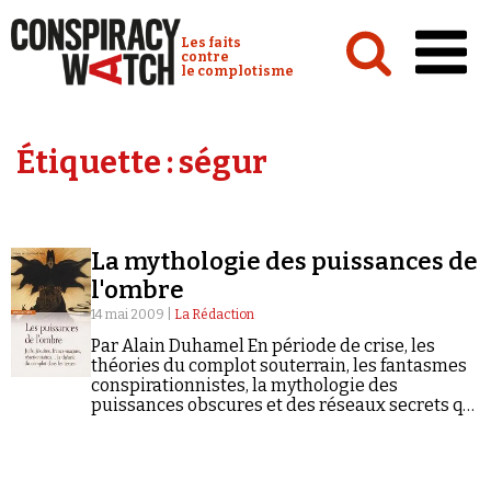
Cookies management panel
Conspiracy Watch :
Les faits
contre
le complotisme
Accueil
Étiquette :
ségur
Analyses
Conspipédia
La mythologie des puissances de
Vidéos
l'ombre
Émissions
14 mai 2009 |
La Rédaction
Par Alain Duhamel En période de crise, les
Revues de presse
théories du complot souterrain, les fantasmes
conspirationnistes, la mythologie des
puissances obscures et des réseaux secrets qui
domineraient le monde fleurissent comme
jamais. Les thrillers ésotériques à la Dan
Brown, les romans…
Newsletter