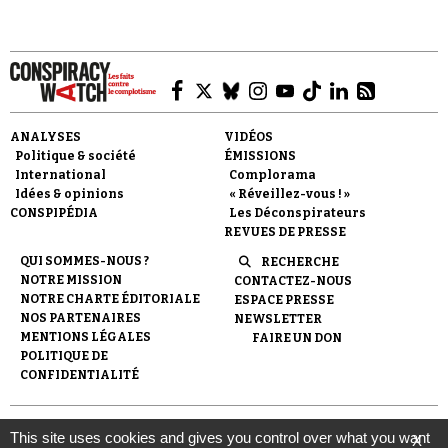
ANALYSES
VIDÉOS
Faire un don
Politique & société
ÉMISSIONS
International
Complorama
Idées & opinions
« Réveillez-vous ! »
CONSPIPÉDIA
Les Déconspirateurs
REVUES DE PRESSE
QUI SOMMES-NOUS ?
RECHERCHE
NOTRE MISSION
CONTACTEZ-NOUS
Demander à Vera
NOTRE CHARTE ÉDITORIALE
ESPACE PRESSE
NOS PARTENAIRES
NEWSLETTER
MENTIONS LÉGALES
FAIRE UN DON
POLITIQUE DE
CONFIDENTIALITÉ
© 2007-
2026
Conspiracy Watch
| Une réalisation de
This site uses cookies and gives you control over what you want
X
l'Observatoire du conspirationnisme (association loi de 1901) avec