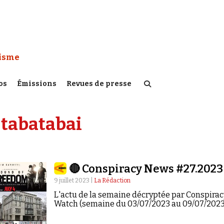
 Watch :
tisme
os
Émissions
Revues de presse
-tabatabai
🔴 Conspiracy News #27.2023
9 juillet 2023 |
La Rédaction
L'actu de la semaine décryptée par Conspirac
Watch (semaine du 03/07/2023 au 09/07/2023