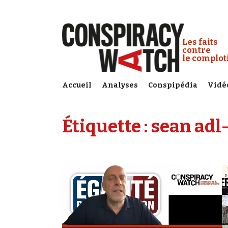
Cookies management panel
Conspiracy
Les faits
contre
le complo
Accueil
Analyses
Conspipédia
Vidé
Étiquette :
sean adl