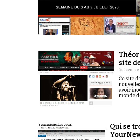
Théori
site d
5 décembre 
Ce site d
nouvelle
avoir ino
monde de
Qui se tr
YourNew