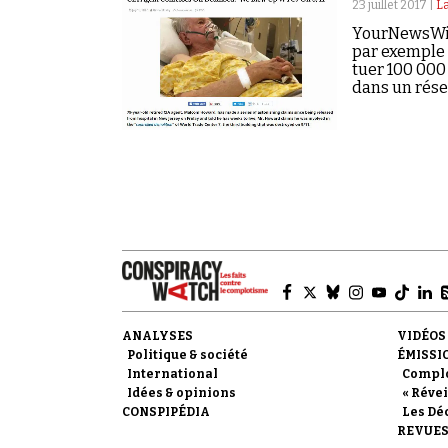
23 juillet 2017 |
La
YourNewsWire.
par exemple 
tuer 100 000
dans un rése
ANALYSES
VIDÉOS
Politique & société
ÉMISSI
International
Compl
Idées & opinions
« Révei
CONSPIPÉDIA
Les Dé
REVUES