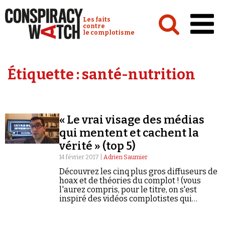
Cookies management panel
Conspiracy Watch :
Les faits
contre
le complotisme
Accueil
Étiquette :
santé-nutrition
Analyses
Conspipédia
« Le vrai visage des médias
Vidéos
qui mentent et cachent la
Émissions
vérité » (top 5)
14 février 2017 |
Adrien Saumier
Revues de presse
Découvrez les cinq plus gros diffuseurs de
hoax et de théories du complot ! (vous
l'aurez compris, pour le titre, on s'est
inspiré des vidéos complotistes qui
buzzent le plus...)
Newsletter