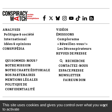
ANALYSES
VIDÉOS
Politique & société
ÉMISSIONS
Faire un don
International
Complorama
Idées & opinions
« Réveillez-vous ! »
CONSPIPÉDIA
Les Déconspirateurs
REVUES DE PRESSE
QUI SOMMES-NOUS ?
RECHERCHE
NOTRE MISSION
CONTACTEZ-NOUS
NOTRE CHARTE ÉDITORIALE
ESPACE PRESSE
Demander à Vera
NOS PARTENAIRES
NEWSLETTER
MENTIONS LÉGALES
FAIRE UN DON
POLITIQUE DE
CONFIDENTIALITÉ
© 2007-
2026
Conspiracy Watch
| Une réalisation de
This site uses cookies and gives you control over what you want
X
l'Observatoire du conspirationnisme (association loi de 1901) avec
to activate
le soutien de la Fondation pour la Mémoire de la Shoah.