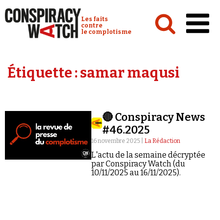
Cookies management panel
Conspiracy Watch :
Les faits
contre
le complotisme
Accueil
Étiquette :
samar maqusi
Analyses
Conspipédia
🔴 Conspiracy News
Vidéos
#46.2025
Émissions
16 novembre 2025 |
La Rédaction
L'actu de la semaine décryptée
Revues de presse
par Conspiracy Watch (du
10/11/2025 au 16/11/2025).
Newsletter