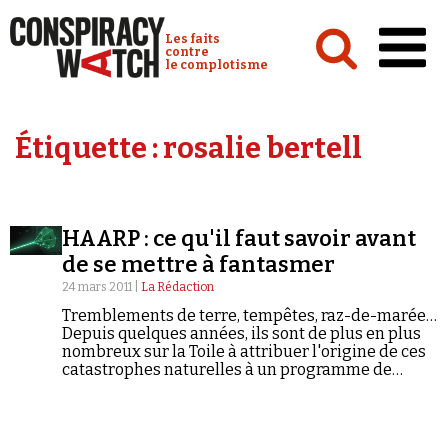
Cookies management panel
Conspiracy Watch :
Les faits
contre
le complotisme
Accueil
Étiquette :
rosalie bertell
Analyses
Conspipédia
HAARP : ce qu'il faut savoir avant
Vidéos
de se mettre à fantasmer
Émissions
24 mars 2011 |
La Rédaction
Tremblements de terre, tempêtes, raz-de-marée…
Revues de presse
Depuis quelques années, ils sont de plus en plus
nombreux sur la Toile à attribuer l'origine de ces
catastrophes naturelles à un programme de
recherche américain : HAARP. Qu'y a-t-il vraiment
derrière cet acronyme de cinq lettres ? Qui sont
ses détracteurs ? Et comment le Parlement
Newsletter
européen en est-il arrivé à se faire l'écho des