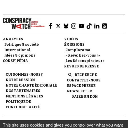
thèses les plus extrémistes sur HAARP ?
ANALYSES
VIDÉOS
Faire un don
Politique & société
ÉMISSIONS
International
Complorama
Idées & opinions
« Réveillez-vous ! »
CONSPIPÉDIA
Les Déconspirateurs
REVUES DE PRESSE
QUI SOMMES-NOUS ?
RECHERCHE
NOTRE MISSION
CONTACTEZ-NOUS
Demander à Vera
NOTRE CHARTE ÉDITORIALE
ESPACE PRESSE
NOS PARTENAIRES
NEWSLETTER
MENTIONS LÉGALES
FAIRE UN DON
POLITIQUE DE
CONFIDENTIALITÉ
© 2007-
2026
Conspiracy Watch
| Une réalisation de
This site uses cookies and gives you control over what you want
X
l'Observatoire du conspirationnisme (association loi de 1901) avec